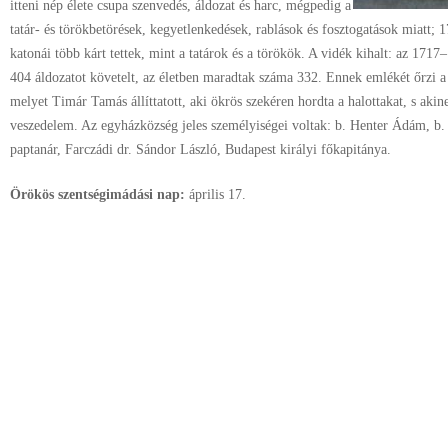
itteni nép élete csupa szenvedés, áldozat és harc, mégpedig a
tatár- és törökbetörések, kegyetlenkedések, rablások és fosztogatások miatt;
katonái több kárt tettek, mint a tatárok és a törökök. A vidék kihalt: az 1717
404 áldozatot követelt, az életben maradtak száma 332. Ennek emlékét őrzi a
melyet Timár Tamás állíttatott, aki ökrös szekéren hordta a halottakat, s akin
veszedelem. Az egyházközség jeles személyiségei voltak: b. Henter Ádám, b. 
paptanár, Farczádi dr. Sándor László, Budapest királyi főkapitánya.
Örökös szentségimádási nap:
április
17.