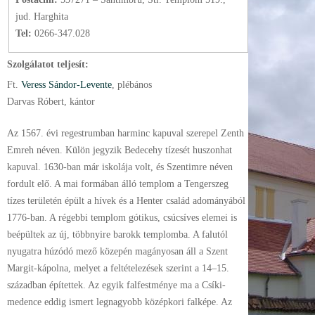
jud. Harghita
Tel:
0266-347.028
Szolgálatot teljesít:
Ft.
Veress Sándor-Levente
, plébános
Darvas Róbert, kántor
Az 1567. évi regestrumban harminc kapuval szerepel Zenth
Emreh néven. Külön jegyzik Bedecehy tízesét huszonhat
kapuval. 1630-ban már iskolája volt, és Szentimre néven
fordult elő. A mai formában álló templom a Tengerszeg
tízes területén épült a hívek és a Henter család adományából
1776-ban. A régebbi templom gótikus, csúcsíves elemei is
beépültek az új, többnyire barokk templomba. A falutól
nyugatra húzódó mező közepén magányosan áll a Szent
Margit-kápolna, melyet a feltételezések szerint a 14–15.
században építettek. Az egyik falfestménye ma a Csíki-
medence eddig ismert legnagyobb középkori falképe. Az