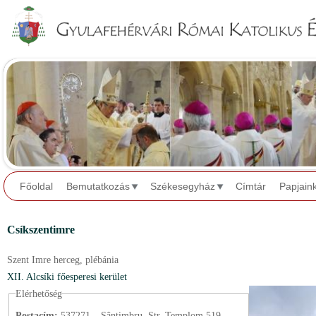
Jump to navigation
Főoldal
Bemutatkozás
Székesegyház
Címtár
Papjain
Csíkszentimre
Szent Imre herceg,
plébánia
XII. Alcsíki főesperesi kerület
Elérhetőség
Postacím:
537271 – Sântimbru, Str. Templom 519.,