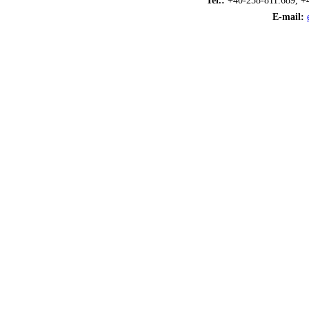
Tel.:
+40-258-811.689, +
E-mail: