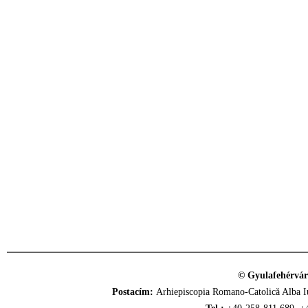
© Gyulafehérvár
Postacím:
Arhiepiscopia Romano-Catolică Alba Iu