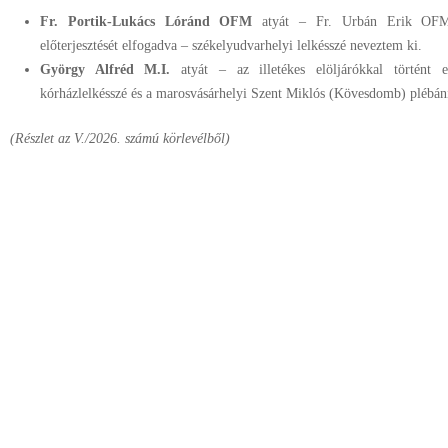
Fr. Portik-Lukács Lóránd OFM
atyát – Fr. Urbán Erik OFM 
előterjesztését elfogadva – székelyudvarhelyi lelkésszé neveztem ki.
György Alfréd M.I.
atyát – az illetékes elöljárókkal történt 
kórházlelkésszé és a marosvásárhelyi Szent Miklós (Kövesdomb) plébáni
(Részlet az V./2026. számú körlevélből)