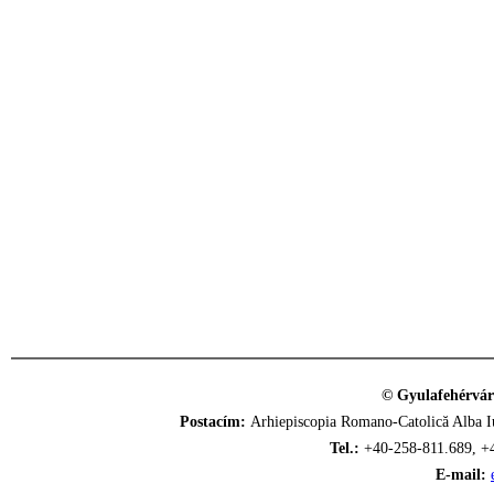
© Gyulafehérvár
Postacím:
Arhiepiscopia Romano-Catolică Alba Iu
Tel.:
+40-258-811.689, +
E-mail: