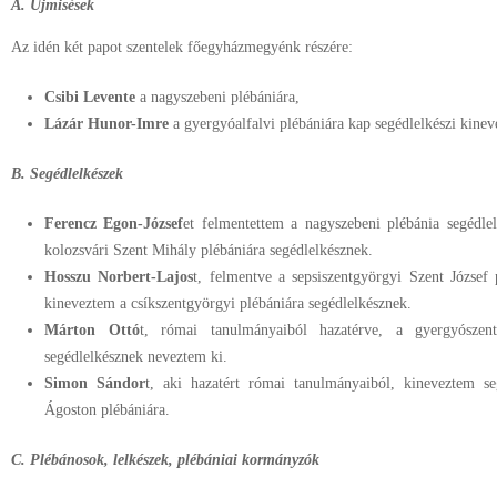
A. Újmisések
Az idén két papot szentelek főegyházmegyénk részére:
Csibi Levente
a nagyszebeni plébániára,
Lázár Hunor-Imre
a gyergyóalfalvi plébániára kap segédlelkészi kinev
B. Segédlelkészek
Ferencz Egon-József
et felmentettem a nagyszebeni plébánia segédle
kolozsvári Szent Mihály plébániára segédlelkésznek.
Hosszu Norbert-Lajos
t, felmentve a sepsiszentgyörgyi Szent József 
kineveztem a csíkszentgyörgyi plébániára segédlelkésznek.
Márton Ottó
t, római tanulmányaiból hazatérve, a gyergyószen
segédlelkésznek neveztem ki.
Simon Sándor
t, aki hazatért római tanulmányaiból, kineveztem se
Ágoston plébániára.
C. Plébánosok, lelkészek, plébániai kormányzók