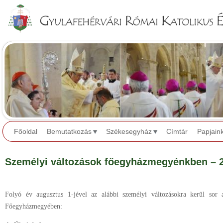
Jump to navigation
Főoldal
Bemutatkozás
Székesegyház
Címtár
Papjain
Személyi változások főegyházmegyénkben – 
Folyó év augusztus 1-jével az alábbi személyi változásokra kerül sor
Főegyházmegyében: