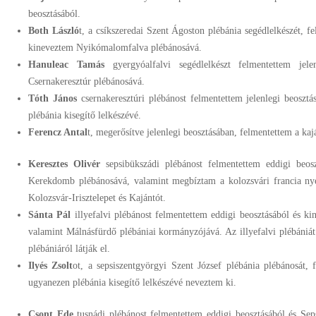
beosztásából.
Both László
t, a csíkszeredai Szent Ágoston plébánia segédlelkészét, fe
kineveztem Nyikómalomfalva plébánosává.
Hanuleac Tamás
gyergyóalfalvi segédlelkészt felmentettem jele
Csernakeresztúr plébánosává.
Tóth János
csernakeresztúri plébánost felmentettem jelenlegi beoszt
plébánia kisegítő lelkészévé.
Ferencz Antal
t, megerősítve jelenlegi beosztásában, felmentettem a kajá
Keresztes Olivér
sepsibükszádi plébánost felmentettem eddigi beos
Kerekdomb plébánosává, valamint megbíztam a kolozsvári francia nyel
Kolozsvár-Irisztelepet és Kajántót.
Sánta Pál
illyefalvi plébánost felmentettem eddigi beosztásából és k
valamint Málnásfürdő plébániai kormányzójává. Az illyefalvi plébániát
plébániáról látják el.
Ilyés Zsolt
ot, a sepsiszentgyörgyi Szent József plébánia plébánosát, 
ugyanezen plébánia kisegítő lelkészévé neveztem ki.
Csont Ede
tusnádi plébánost felmentettem eddigi beosztásából és Sep