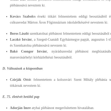
plébánosává neveztem ki.
Kovács Szabolcs
érseki titkárt felmentettem eddigi beosztásából
csíkszeredai Márton Áron Főgimnázium iskolalelkészévé neveztem ki.
Boros László
szentkatolnai plébánost felmentettem eddigi beosztásából
Laczkó István
t, a Szeged-Csanádi Egyházmegye papját, augusztus 1-
és Szentkatolna plébánosává nevezem ki.
Bakó Csongor István
t, nyárádszeredai plébánosi megbízatásá
marosvásárhelyi kórházlelkészi beosztásából.
D. Változások a központban
Czirják Ottó
t felmentettem a kolozsvári Szent Mihály plébánia se
titkárnak neveztem ki.
E.
75. életévét betöltő pap
Adorján Imre
atyhai plébánost megerősítettem hivatalában.