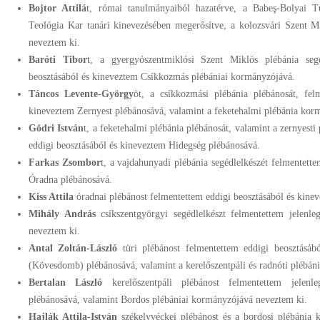
Bojtor Attilá
t, római tanulmányaiból hazatérve, a Babeş-Bolyai
Teológia Kar tanári kinevezésében megerősítve, a kolozsvári Szent Mi
neveztem ki.
Baróti Tibor
t, a gyergyószentmiklósi Szent Miklós plébánia segéd
beosztásából és kineveztem Csíkkozmás plébániai kormányzójává.
Táncos Levente-György
öt, a csíkkozmási plébánia plébánosát, felm
kineveztem Zernyest plébánosává, valamint a feketehalmi plébánia kor
Gödri István
t, a feketehalmi plébánia plébánosát, valamint a zernyest
eddigi beosztásából és kineveztem Hidegség plébánosává.
Farkas Zsombor
t, a vajdahunyadi plébánia segédlelkészét felmentett
Óradna plébánosává.
Kiss Attila
óradnai plébánost felmentettem eddigi beosztásából és kine
Mihály András
csíkszentgyörgyi segédlelkészt felmentettem jelenle
neveztem ki.
Antal Zoltán-László
türi plébánost felmentettem eddigi beosztásá
(Kövesdomb) plébánosává, valamint a kerelőszentpáli és radnóti plébá
Bertalan László
kerelőszentpáli plébánost felmentettem jelenle
plébánosává, valamint Bordos plébániai kormányzójává neveztem ki.
Hajlák Attila-István
székelyvéckei plébánost és a bordosi plébánia k