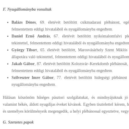
F.
Nyugállományba vonultak
Balázs Dénes
, 69. életévét betöltött csíkmadarasi plébánost, egés
felmentettem eddigi hivatalából és nyugállományba engedtem.
Daniel Ernő András
, 67. életévét betöltött nyikómalomfalvi plé
tekintettel, felmentettem eddigi hivatalából és nyugállományba engedte
György Tibor
t, 65. életévét betöltött, Marosvásárhely Szent Mikló
állapotára való tekintettel, felmentettem eddigi hivatalából és nyugáll
Jakab Gábor
, 87. életévét betöltött Kolozsvár–Kerekdomb plébánosát, e
felmentettem eddigi hivatalából és nyugállományba engedtem.
Szilveszter Imre Gábor
, 77. életévét betöltött hidegségi plébánost
nyugállományba engedtem.
Hálásan köszönöm hűséges pásztori szolgálatukat, és mindnyájuknak jó e
valamint békés, áldott nyugdíjas éveket kívánok. Egyben tisztelettel kérem,
és személyes körülményeik megengedik, a helyi plébánossal egyeztetve, vegye
G. Szerzetes papok