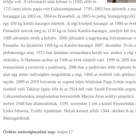
elődje volt. A reformáció után kétszer is (1695 előtt és
1725-ben) közös papja volt Csíkszenttamással. 1795–1802-ben építették a m
haranggal (az 1802-es, 1804-es Brassóból, az 1805-ös pedig Szentgyörgyről
egy 430 kg körüli harangot öntettek. A régi középső harangot az 1980-as év
Passauból szerzik meg az 1150 kg-os Szent Katalin-harangot, amelyet két évig
1988 adventjén tették a helyére. 2006 júliusától a nagyharang folyamatosan rep
Passauba. Az újraöntött 1100 kg-os Katalin-harangot 2007. december 16-án sze
plébánossága alatt, 1972-ben általános restaurálásra került sor, amikor a régi
oltárokra. A Madonna-szobor az 1500-as évek elejéről való. 1999 és 2009 köz
restaurálását a toronytól a padlózatig. 2006-ban a padlócsere előtt régészeti ku
alatt egy méter mélységben megtalálták a régi, 1400-as évekből való gótikus 
együtt. 2009 és 2010 folyamán az orgona teljes felújítását Papp Zoltán orgon
évekből való Takácsy Ignác-féle és az 1924-ből való Szeidl Ferencféle orgoná
Csíkszentdomokos templomában keresztelték Márton Áron erdélyi püspököt. 15
melyet 1948-ban államosítottak. 1599. november 1-jén a közeli Pásztorbükk
Endre bíborost, Erdély fejedelmét. Helyét kereszt jelöli. 1944. október 8-án 
Maniugárdisták.
Örökös szentségimádási nap:
május
17.