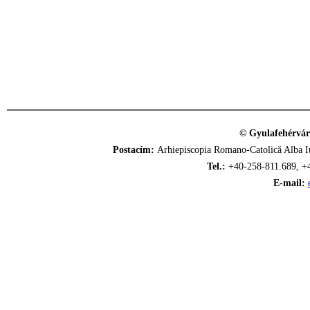
© Gyulafehérvár
Postacím:
Arhiepiscopia Romano-Catolică Alba Iu
Tel.:
+40-258-811.689, +
E-mail: