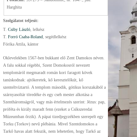
Harghita
Szolgálatot teljesít:
T.
Csiby László
, lelkész
T.
Forró Csaba-Roland
, segédlelkész
Fórika Attila, kántor
Oklevelekben 1567-ben bukkant elő Zent Damokos néven.
A falu sokkal régebbi, Szent Domokosról nevezett
templomáról megmaradt román kori faragott kövek
tanúskodnak: ajtókeretek, kő keresztelőkút, kő
szenteltvíztartó. A templom második, gótikus korszakából a
szárnyasoltár töredéke és egy cseh mester alkotása a
Szentháromságról, vagy más értelmezés szerint: Jézus: pap,
próféta és király maradt fenn (ezeket a Csíkszeredai
Múzeumban őrzik). A pápai tizedjegyzékben szerepelt egy
Torku (Torkov) nevű plébánia. Mivel Szentdomokos a
Tarkő havas alatt fekszik, nem lehetetlen, hogy Tarkő az