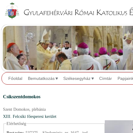
Jump to navigation
Főoldal
Bemutatkozás
Székesegyház
Címtár
Papjain
Csíkszentdomokos
Szent Domokos,
plébánia
XIII. Felcsíki főesperesi kerület
Elérhetőség
Postacím:
537275 – Sândominic, nr. 1647., jud.