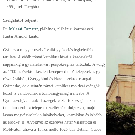
488., jud. Harghita
Szolgálatot teljesít:
Ft.
Málnási Demeter
, plébános
, plébániai kormányzó
Kaitár Arnold, kántor
Gyimes a magyar nyelvű vallásgyakorlás legkeletibb
területe. A vidék római katolikus hívei a kezdetektől
napjainkig a gyulafehérvári püspökséghez tartoztak. A völgy
az 1700-as évektől kezdett benépesedni. A telepesek nagy
része Csíkból, Gyergyóból és Háromszékről csángált
Gyimesbe, de a szintén római katolikus moldvai csángók
közül is vándoroltak a tömbmagyarság irányába. A
Gyimesvölgye a csíki községek közbirtokosságainak a
tulajdona volt, a telepesek zsellérként dolgoztak, majd
lassan megvásárolták a lakóhelyeket, kaszálókat és később
az erdőket is. A völgyet az ezeréves határ választotta el
Moldvától, ahová a Tatros mellé 1626-ban Bethlen Gábor