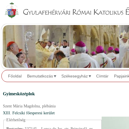
Jump to navigation
Főoldal
Bemutatkozás
Székesegyház
Címtár
Papjain
Gyimesközéplok
Szent Mária Magdolna,
plébánia
XIII. Felcsíki főesperesi kerület
Elérhetőség
Postacím:
537145 – Lunca de Jos, str. Principală, nr.