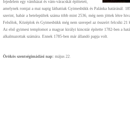
fejedelem egy vámházat és vám-váracskát építtetett,
amelynek romjai a mai napig láthatóak Gyimesbükk és Palánka határánál. 185
szerint, habár a betelepültek száma több mint 2536, még nem jöttek létre hiva
Felsőlok, Középlok és Gyimesbükk még nem szerepel az összeírt felcsíki 21 
Az első gyimesi templomot a magyar királyi kincstár építette 1782-ben a hatá
alkalmazottak számára. Ennek 1785-ben már állandó papja volt.
Örökös szentségimádási nap:
május
22.