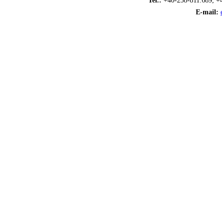
Tel.:
+40-258-811.689, +
E-mail: