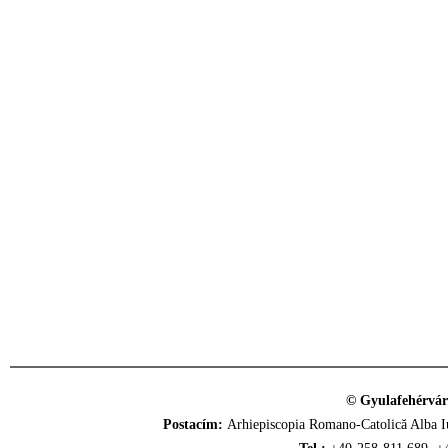
© Gyulafehérvár
Postacím:
Arhiepiscopia Romano-Catolică Alba Iu