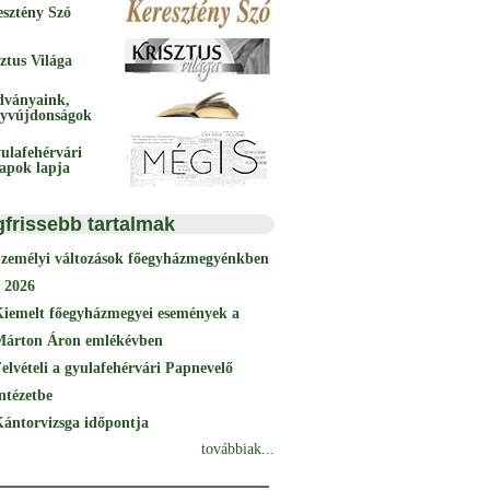
esztény Szó
ztus Világa
dványaink,
yvújdonságok
ulafehérvári
papok lapja
gfrissebb tartalmak
Személyi változások főegyházmegyénkben
 2026
Kiemelt főegyházmegyei események a
Márton Áron emlékévben
elvételi a gyulafehérvári Papnevelő
ntézetbe
ántorvizsga időpontja
továbbiak...