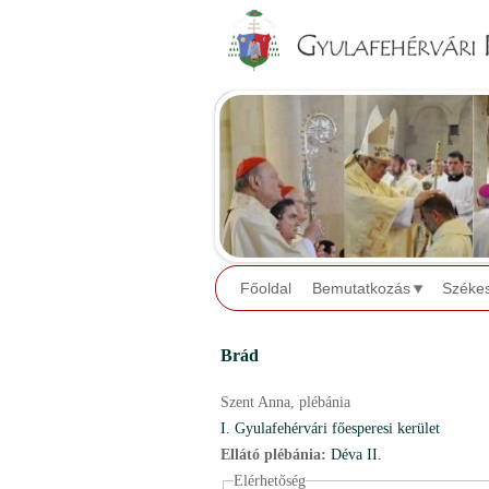
Főoldal
Bemutatkozás
Széke
Brád
Szent Anna,
plébánia
I. Gyulafehérvári főesperesi kerület
Ellátó plébánia:
Déva II.
Elérhetőség