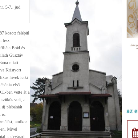
r. 5-7., jud.
7 között felépül
 lesz.
iliája Brád és
iláth Gusztáv
száma miatt
lva Kristyort
likus hívek lelki
lébánia első
11-ben vette át a
 szűkös volt, a
 új plébániát
 is.
érmálást, amikor
ben. Mivel
ntal nagyváradi