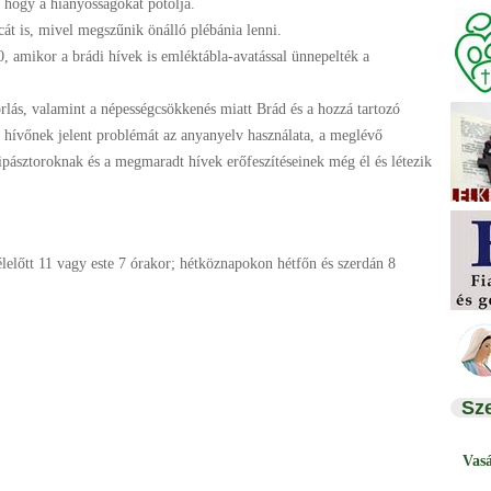
 hogy a hiányosságokat pótolja.
át is, mivel megszűnik önálló plébánia lenni.
, amikor a brádi hívek is emléktábla-avatással ünnepelték a
rlás, valamint a népességcsökkenés miatt Brád és a hozzá tartozó
bb hívőnek jelent problémát az anyanyelv használata, a meglévő
ipásztoroknak és a megmaradt hívek erőfeszítéseinek még él és létezik
előtt 11 vagy este 7 órakor; hétköznapokon hétfőn és szerdán 8
Sz
Vas