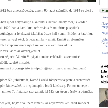
Ha
912-ben a népszövetség, amely 80 tagot számlált, de 1914-re eléri a
Bérm
ben újból helyreállítja a katolikus iskolát, amely meg is kezdi a
Nagy
megú
al. 1920-ban a katolikus, református és unitárius püspökök
Nagy
szükséges, a felekezeti iskolákat össze kell vonni. Brádon a katolikus
zetesen anyagi okok és létszámhiány miatt. Emiatt a református
Beir
Gusz
 1921 szeptemberére újból működik a katolikus iskola.
Líc
társulat és az oltáregyesület.
Szen
zösségnek: Valeriö V. pápai nuncius celebrálta a szentmisét.
ődik az első misszió.
mesvári orgonagyártó és -építő újjáépíti, majd a templombúcsú
plom 50. jubileumát, Kacsó László főesperes végezte a szentmisét.
ök kinevezését is megünnepli a brádi közösség. Fontos ünnepe a
 amikor 73 fiatalnak szolgáltatja ki Márton Áron püspök a bérmálás
ényezi, hogy hívei nem ismerik az anyanyelvüket, ezért mindent