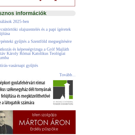
sznos információk
álások 2025-ben
csütörtöki olajszentelés és a papi ígéretek
jítása
pénteki gyűjtés a Szentföld megsegítésére
atkozás és képességvizsga a Gróf Majláth
táv Károly Római Katolikus Teológiai
eumba
tírás-vasárnapi gyűjtés
Tovább...