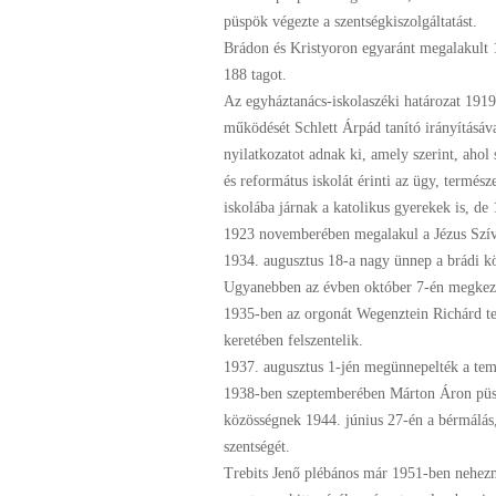
püspök végezte a szentségkiszolgáltatást.
Brádon és Kristyoron egyaránt megalakult 1
188 tagot.
Az egyháztanács-iskolaszéki határozat 1919-
működését Schlett Árpád tanító irányításáv
nyilatkozatot adnak ki, amely szerint, ahol 
és református iskolát érinti az ügy, termés
iskolába járnak a katolikus gyerekek is, de
1923 novemberében megalakul a Jézus Szíve 
1934. augusztus 18-a nagy ünnep a brádi kö
Ugyanebben az évben október 7-én megkezd
1935-ben az orgonát Wegenztein Richárd te
keretében felszentelik.
1937. augusztus 1-jén megünnepelték a tem
1938-ben szeptemberében Márton Áron püsp
közösségnek 1944. június 27-én a bérmálás,
szentségét.
Trebits Jenő plébános már 1951-ben nehezm