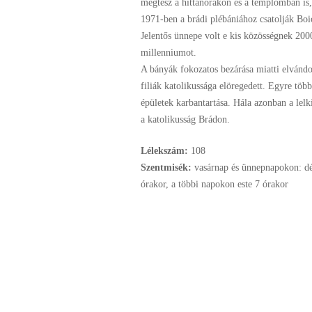
megtesz a hittanórákon és a templomban is,
1971-ben a brádi plébániához csatolják Boic
Jelentős ünnepe volt e kis közösségnek 2000
millenniumot.
A bányák fokozatos bezárása miatti elvándo
filiák katolikussága elöregedett. Egyre tö
épületek karbantartása. Hála azonban a lelk
a katolikusság Brádon.
Lélekszám:
108
Szentmisék:
vasárnap és ünnepnapokon: dél
órakor, a többi napokon este 7 órakor