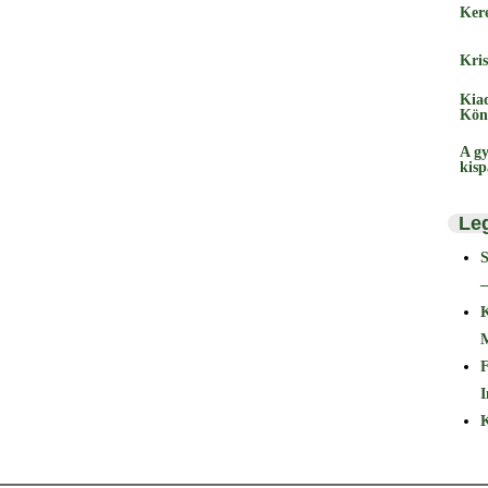
Ker
Kris
Kia
Kön
A gy
kis
Le
–
F
I
K