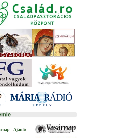
emle
árnap - Ajánló