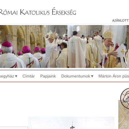
Jump to navigation
ajánlott
segyház
Címtár
Papjaink
Dokumentumok
Márton Áron pü