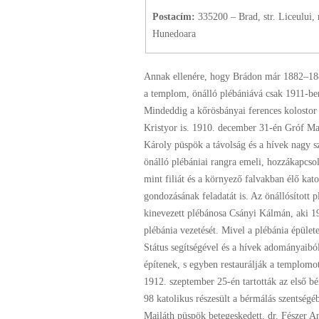
Postacím:
335200 – Brad, str. Liceului, n
Hunedoara
Annak ellenére, hogy Brádon már 1882–188
a templom, önálló plébániává csak 1911-ben
Mindeddig a kőrösbányai ferences kolostor f
Kristyor is. 1910. december 31-én Gróf Ma
Károly püspök a távolság és a hívek nagy 
önálló plébániai rangra emeli, hozzákapcso
mint filiát és a környező falvakban élő kato
gondozásának feladatát is. Az önállósított p
kinevezett plébánosa Csányi Kálmán, aki 19
plébánia vezetését. Mivel a plébánia épülete
Státus segítségével és a hívek adományaiból
építenek, s egyben restaurálják a templomot
1912. szeptember 25-én tartották az első b
98 katolikus részesült a bérmálás szentségé
Mailáth püspök betegeskedett, dr. Fészer A