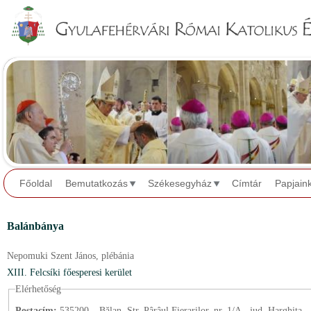
Jump to navigation
Főoldal
Bemutatkozás
Székesegyház
Címtár
Papjain
Balánbánya
Nepomuki Szent János,
plébánia
XIII. Felcsíki főesperesi kerület
Elérhetőség
Postacím:
535200 – Bălan, Str. Pârâul Fierarilor, nr. 1/A., jud. Harghita