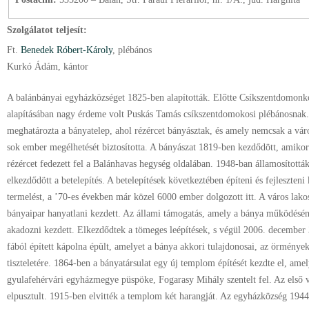
Szolgálatot teljesít:
Ft.
Benedek Róbert-Károly
, plébános
Kurkó Ádám, kántor
A balánbányai egyházközséget 1825-ben alapították. Előtte Csíkszentdomonkos
alapításában nagy érdeme volt Puskás Tamás csíkszentdomokosi plébánosnak. 
meghatározta a bányatelep, ahol rézércet bányásztak, és amely nemcsak a váro
sok ember megélhetését biztosította. A bányászat 1819-ben kezdődött, amiko
rézércet fedezett fel a Balánhavas hegység oldalában. 1948-ban államosítottá
elkezdődött a betelepítés. A betelepítések következtében építeni és fejleszteni
termelést, a ’70-es években már közel 6000 ember dolgozott itt. A város lako
bányaipar hanyatlani kezdett. Az állami támogatás, amely a bánya működésén
akadozni kezdett. Elkezdődtek a tömeges leépítések, s végül 2006. december
fából épített kápolna épült, amelyet a bánya akkori tulajdonosai, az örmény
tiszteletére. 1864-ben a bányatársulat egy új templom építését kezdte el, ame
gyulafehérvári egyházmegye püspöke, Fogarasy Mihály szentelt fel. Az első vi
elpusztult. 1915-ben elvitték a templom két harangját. Az egyházközség 1944