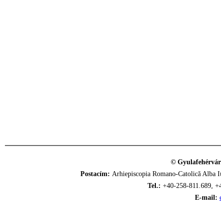
© Gyulafehérvár
Postacím:
Arhiepiscopia Romano-Catolică Alba Iu
Tel.:
+40-258-811.689, +
E-mail: