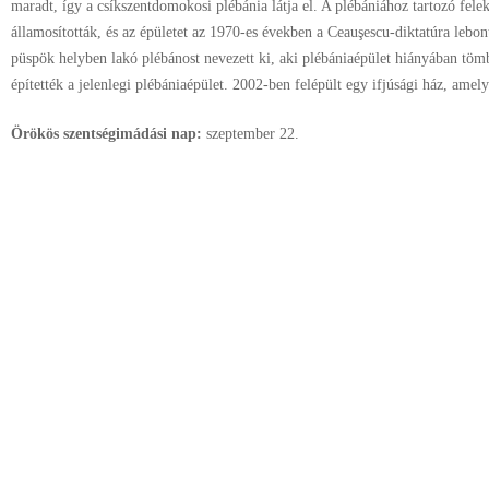
maradt, így a csíkszentdomokosi plébánia látja el. A plébániához tartozó fele
államosították, és az épületet az 1970-es években a Ceauşescu-diktatúra leb
püspök helyben lakó plébánost nevezett ki, aki plébániaépület hiányában töm
építették a jelenlegi plébániaépület. 2002-ben felépült egy ifjúsági ház, ame
Örökös szentségimádási nap:
szeptember
22.