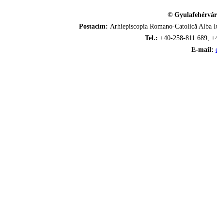
© Gyulafehérvár
Postacím:
Arhiepiscopia Romano-Catolică Alba Iu
Tel.:
+40-258-811.689, +
E-mail: