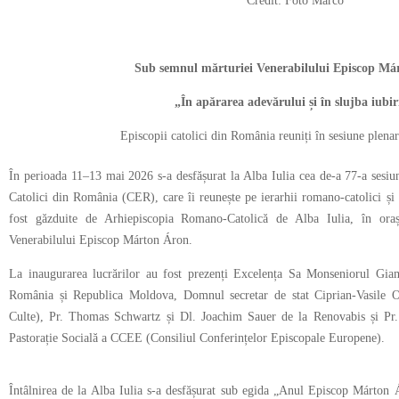
Credit: Foto Marco
Sub semnul mărturiei Venerabilului Episcop Má
„În apărarea adevărului și în slujba iubir
Episcopii catolici din România reuniți în sesiune plenar
În perioada 11–13 mai 2026 s-a desfășurat la Alba Iulia cea de-a 77-a sesiu
Catolici din România (CER), care îi reunește pe ierarhii romano-catolici și 
fost găzduite de Arhiepiscopia Romano-Catolică de Alba Iulia, în oraș
Venerabilului Episcop Márton Áron.
La inaugurarea lucrărilor au fost prezenți Excelența Sa Monseniorul Gia
România și Republica Moldova, Domnul secretar de stat Ciprian-Vasile Oli
Culte), Pr. Thomas Schwartz și Dl. Joachim Sauer de la Renovabis și Pr
Pastorație Socială a CCEE (Consiliul Conferințelor Episcopale Europene).
Întâlnirea de la Alba Iulia s-a desfășurat sub egida „Anul Episcop Márton