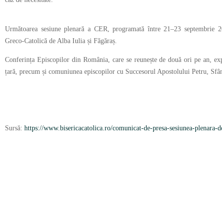
Următoarea sesiune plenară a CER, programată între 21–23 septembrie 20
Greco-Catolică de Alba Iulia și Făgăraș.
Conferința Episcopilor din România, care se reunește de două ori pe an, exp
țară, precum și comuniunea episcopilor cu Succesorul Apostolului Petru, Sfân
Sursă:
https://www.bisericacatolica.ro/comunicat-de-presa-sesiunea-plenara-de