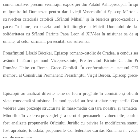
comemorative, precum vernisajul expoziției din Palatul Arhiepiscopal. În sp
mulțumire lui Dumnezeu pentru darul vieții Venerabilului Episcop Márton 
străvechea catedrală catolică „Sfântul Mihail” și în biserica greco-catolică
pacea în lume, cu ocazia amintirii liturgice a Maicii Domnului de la F
solidaritatea cu Sfântul Părinte Papa Leon al XIV-lea în misiunea sa de apăr
umane, al celor sărmani, persecutați sau suferinzi.
Preasfințitul László Böcskei, Episcop romano-catolic de Oradea, a condus ses
avându-l alături pe noul Vicepreședinte, Preafericitul Părinte Claudiu P
Române Unite cu Roma, Greco-Catolică. În conformitate cu statutul CER,
membru al Consiliului Permanent: Preasfințitul Virgil Bercea, Episcop greco
Episcopii au analizat diferite teme de lucru pregătite în comisiile și oficii
viața consacrată și misiune. În mod special au fost studiate propunerile Co
vederea unei prezențe structurate în mass-media din țara noastră, și tematica 
Minorilor în vederea prevenției și a ocrotirii persoanelor vulnerabile, conform
fost analizate propunerile Oficiului Juridic cu privire la modificarea statu
fost aprobate, totodată, propunerile Confederației Caritas România în veder
caz de necesitate.