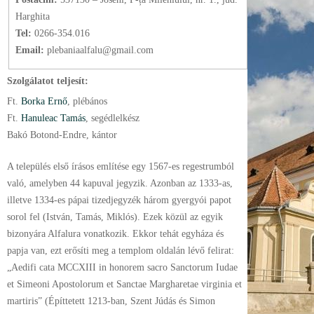
Harghita
Tel:
0266-354.016
Email:
plebaniaalfalu@gmail.com
Szolgálatot teljesít:
Ft.
Borka Ernő
, plébános
Ft.
Hanuleac Tamás
, segédlelkész
Bakó Botond-Endre, kántor
A település első írásos említése egy 1567-es regestrumból
való, amelyben 44 kapuval jegyzik. Azonban az 1333-as,
illetve 1334-es pápai tizedjegyzék három gyergyói papot
sorol fel (István, Tamás, Miklós). Ezek közül az egyik
bizonyára Alfalura vonatkozik. Ekkor tehát egyháza és
papja van, ezt erősíti meg a templom oldalán lévő felirat:
„Aedifi cata MCCXIII in honorem sacro Sanctorum Iudae
et Simeoni Apostolorum et Sanctae Margharetae virginia et
martiris” (Építtetett 1213-ban, Szent Júdás és Simon