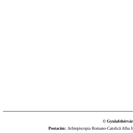
© Gyulafehérvár
Postacím:
Arhiepiscopia Romano-Catolică Alba Iu