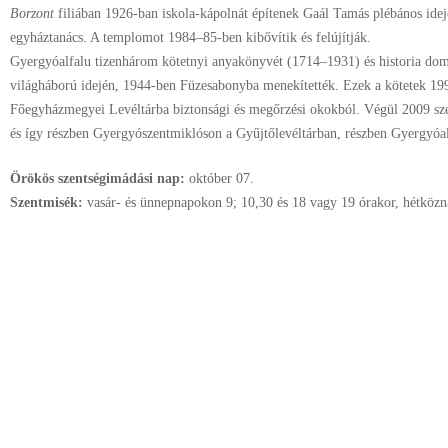
Borzont
filiában 1926-ban iskola-kápolnát építenek Gaál Tamás plébános idej
egyháztanács. A templomot 1984–85-ben kibővítik és felújítják.
Gyergyóalfalu tizenhárom kötetnyi anyakönyvét (1714–1931) és historia do
világháború idején, 1944-ben Füzesabonyba menekítették. Ezek a kötetek 19
Főegyházmegyei Levéltárba biztonsági és megőrzési okokból. Végül 2009 sz
és így részben Gyergyószentmiklóson a Gyűjtőlevéltárban, részben Gyergyóalf
Örökös szentségimádási nap:
október
07.
Szentmisék:
vasár- és ünnepnapokon 9; 10,30 és 18 vagy 19 órakor, hétközn