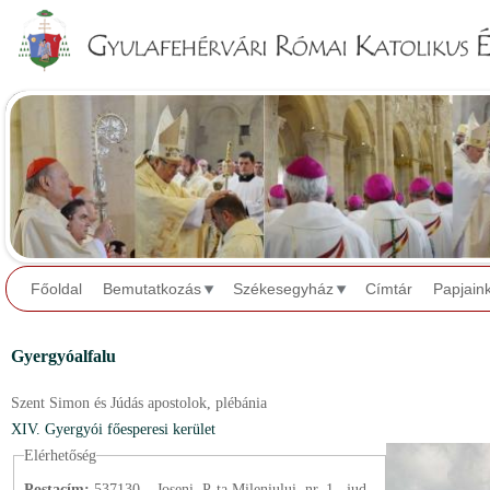
Jump to navigation
Főoldal
Bemutatkozás
Székesegyház
Címtár
Papjain
Gyergyóalfalu
Szent Simon és Júdás apostolok,
plébánia
XIV. Gyergyói főesperesi kerület
Elérhetőség
Postacím:
537130 – Joseni, P-ța Mileniului, nr. 1., jud.