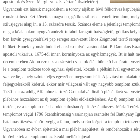
apostolok és Szent Margit szűz és vértanú tiszteletére).
Ugyancsak ezt látszik megerősíteni a torony aljában lévő félköríves kapubej
román stílusú. Ezt követte a nagyobb, gótikus stílusban emelt templom, melyne
stílusjegyei alapján, a 15. századra teszik. Számos eleme a jelenlegi templo
meg a kőalapokon nyugvó andezit-tufából faragott hatszögletű, gótikus kelyhe
ben István gyergyóalfalvi pap sereget szervezett János Zsigmond térítő sereg
hitüket. Ennek nyomán indult el a csíksomlyói zarándoklat. P. Damokos Kázm
apostoli vikárius, 1675-től innen kormányozta az egyházmegyét. Itt is halt 
decemberében Akton ezredes a császári csapatok élén büntető hadjáratot vezete
le a templom tetőzete több egyházi épülettel, köztük a plébániával egyetembe
szenvedte, amely szinte teljes egészében megsemmisült. A javítási munkálato
feljegyzésekből kiderül, ekkor már világossá vált egy nagyobb templom szük
1730-ban az addig Alfaluhoz tartozó Csomafalvát önálló plébániává szervezté
plébános hozzálátott az új templom építési előkészítéséhez. Az új templom al
történt, ez a templom már barokk stílusban épült. Az építkezést Mária Terézia 
templomot végül 1786 Szentháromság vasárnapján szentelte fel Batthyány Ig
hatalmas tűzvész söpört végig a falun, mely során leégett a templom tetőszerk
Ugyanebben az évben építették a mai plébániaépületet, és rendbehozták a sér
kibővítették a templomot az északi mellékhajóval.