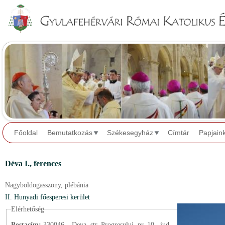
Jump to navigation
Főoldal
Bemutatkozás
Székesegyház
Címtár
Papjain
Déva I.,
ferences
Nagyboldogasszony,
plébánia
II. Hunyadi főesperesi kerület
Elérhetőség
Postacím:
330046 – Deva, str. Progresului, nr. 10., jud.