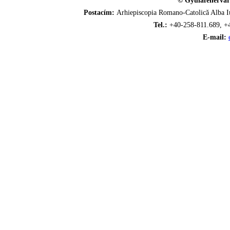
© Gyulafehérvár
Postacím:
Arhiepiscopia Romano-Catolică Alba Iu
Tel.:
+40-258-811.689, +
E-mail: