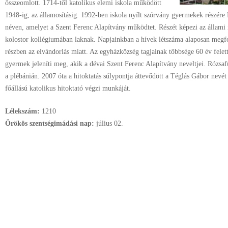
összeomlott. 1714-től katolikus elemi iskola működött
1948-ig, az államosításig. 1992-ben iskola nyílt szórvány gyermekek részé
néven, amelyet a Szent Ferenc Alapítvány működtet. Részét képezi az állami
kolostor kollégiumában laknak. Napjainkban a hívek létszáma alaposan megfog
részben az elvándorlás miatt. Az egyházközség tagjainak többsége 60 év felett
gyermek jeleníti meg, akik a dévai Szent Ferenc Alapítvány neveltjei. Rózsa
a plébánián. 2007 óta a hitoktatás súlypontja áttevődött a Téglás Gábor nevét
főállású katolikus hitoktató végzi munkáját.
Lélekszám:
1210
Örökös szentségimádási nap:
július
02.