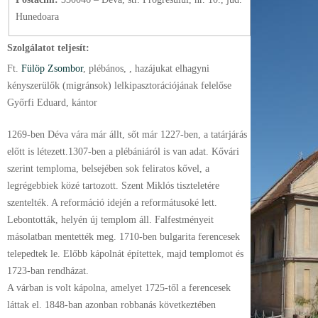
Hunedoara
Szolgálatot teljesít:
Ft.
Fülöp Zsombor
, plébános
, , hazájukat elhagyni
kényszerülők (migránsok) lelkipasztorációjának felelőse
Győrfi Eduard, kántor
1269-ben Déva vára már állt, sőt már 1227-ben, a tatárjárás
előtt is létezett.1307-ben a plébániáról is van adat. Kővári
szerint temploma, belsejében sok feliratos kővel, a
legrégebbiek közé tartozott. Szent Miklós tiszteletére
szentelték. A reformáció idején a reformátusoké lett.
Lebontották, helyén új templom áll. Falfestményeit
másolatban mentették meg. 1710-ben bulgarita ferencesek
telepedtek le. Előbb kápolnát építettek, majd templomot és
1723-ban rendházat.
A várban is volt kápolna, amelyet 1725-től a ferencesek
láttak el. 1848-ban azonban robbanás következtében