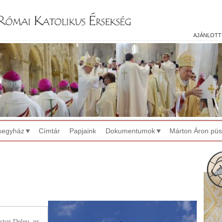
Jump to navigation
ajánlott
segyház
Címtár
Papjaink
Dokumentumok
Márton Áron pü
ctor Deleu, nr.