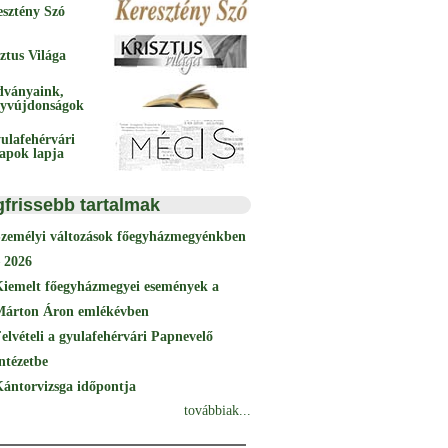
esztény Szó
ztus Világa
dványaink,
yvújdonságok
ulafehérvári
papok lapja
gfrissebb tartalmak
Személyi változások főegyházmegyénkben
 2026
Kiemelt főegyházmegyei események a
Márton Áron emlékévben
elvételi a gyulafehérvári Papnevelő
ntézetbe
ántorvizsga időpontja
továbbiak...