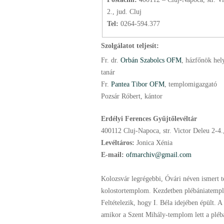
2., jud. Cluj
Tel:
0264-594.377
Szolgálatot teljesít:
Fr. dr.
Orbán Szabolcs OFM
, házfőnök hely
tanár
Fr.
Pantea Tibor OFM
, templomigazgató
Pozsár Róbert, kántor
Erdélyi Ferences Gyűjtőlevéltár
400112 Cluj-Napoca, str. Victor Deleu 2-4.,
Levéltáros:
Jonica Xénia
E-mail:
ofmarchiv@gmail.com
Kolozsvár legrégebbi, Óvári néven ismert
kolostortemplom. Kezdetben plébániatempl
Feltételezik, hogy I. Béla idejében épült. A 
amikor a Szent Mihály-templom lett a plé