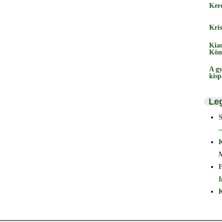
Ker
Kris
Kia
Kön
A gy
kis
Le
–
F
I
K