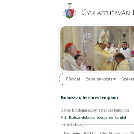
Főoldal
Bemutatkozás
Széke
Kolozsvár, ferences templom
Havas Boldogasszony,
ferences templom
VII. Kolozs-dobokai főesperesi kerület
Elérhetőség
Postacím:
400112 – Cluj-Napoca, str. Vi