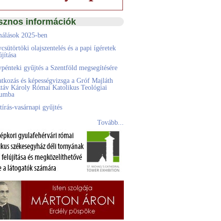
sznos információk
álások 2025-ben
csütörtöki olajszentelés és a papi ígéretek
jítása
pénteki gyűjtés a Szentföld megsegítésére
atkozás és képességvizsga a Gróf Majláth
táv Károly Római Katolikus Teológiai
eumba
tírás-vasárnapi gyűjtés
Tovább...