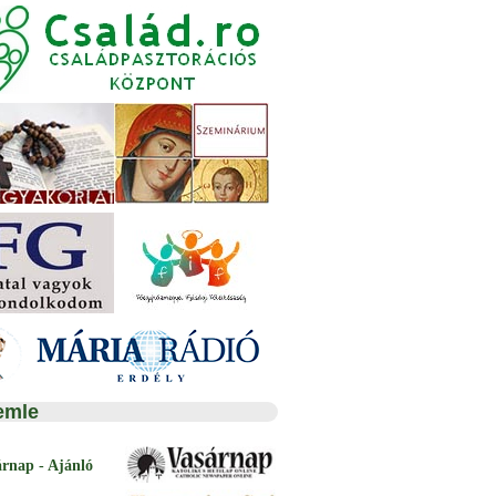
emle
árnap - Ajánló