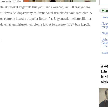
anus már 1280–
 átalakításokat végeztek Hunyadi János korában, aki 50 aranyat érő
Ha
int Havas Boldogasszony és Szent Antal tiszteletére volt szentelve. A
Bérm
 építtette hozzá a „capella Rosarii”-t. Ugyancsak mellette állott a
Nagy
dején az unitáriusok temploma lett. A ferencesek 1727-ben kapták
megú
Nagy
Beir
5.
Gusz
Líc
Szen