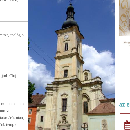
ettes
, teológiai
 jud. Cluj
 temploma a mai
om volt.
tatárjárás után,
bániatemplom,