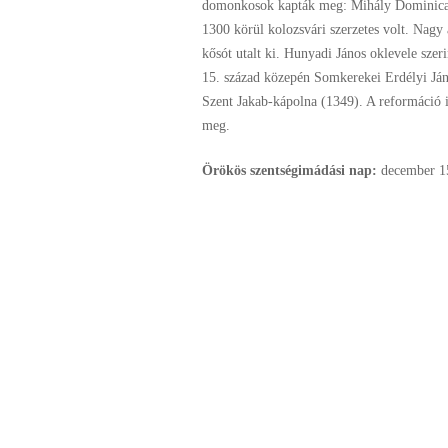
domonkosok kapták meg: Mihály Dominic
1300 körül kolozsvári szerzetes volt. Nagy
kősót utalt ki. Hunyadi János oklevele szer
15. század közepén Somkerekei Erdélyi János
Szent Jakab-kápolna (1349). A reformáció i
meg.
Örökös szentségimádási nap:
december
1