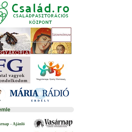
emle
árnap - Ajánló