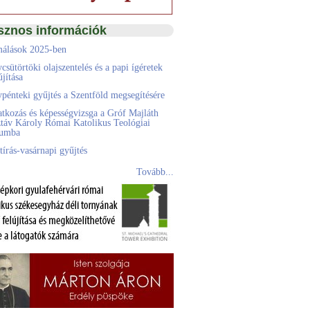
sznos információk
álások 2025-ben
csütörtöki olajszentelés és a papi ígéretek
jítása
pénteki gyűjtés a Szentföld megsegítésére
atkozás és képességvizsga a Gróf Majláth
táv Károly Római Katolikus Teológiai
eumba
tírás-vasárnapi gyűjtés
Tovább...