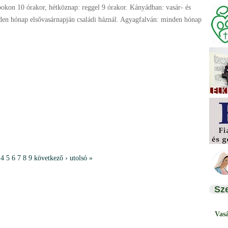
okon 10 órakor, hétköznap: reggel 9 órakor. Kányádban: vasár- és
en hónap elsővasárnapján családi háznál. Agyagfalván: minden hónap
4
5
6
7
8
9
következő ›
utolsó »
Sz
Vas