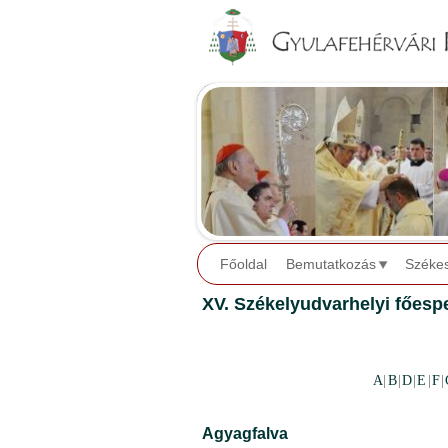
Főoldal
Bemutatkozás
Széke
XV. Székelyudvarhelyi főespe
A
|
B
|
D
|
E
|
F
|
Agyagfalva