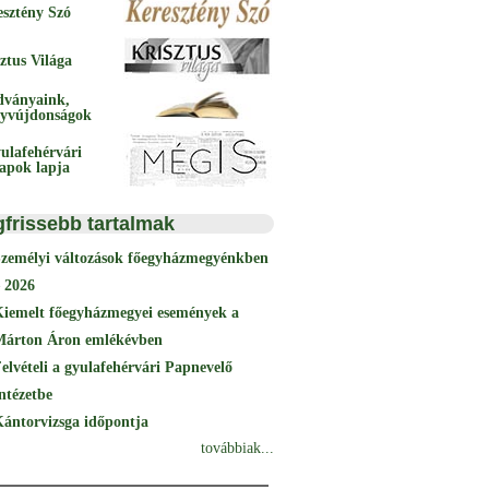
esztény Szó
ztus Világa
dványaink,
yvújdonságok
ulafehérvári
papok lapja
gfrissebb tartalmak
Személyi változások főegyházmegyénkben
 2026
Kiemelt főegyházmegyei események a
Márton Áron emlékévben
elvételi a gyulafehérvári Papnevelő
ntézetbe
ántorvizsga időpontja
továbbiak...