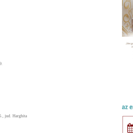
9.
5., jud. Harghita