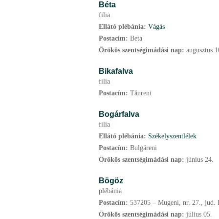
Béta
filia
Ellátó plébánia:
Vágás
Postacím:
Beta
Örökös szentségimádási nap:
augusztus
1
Bikafalva
filia
Postacím:
Tăureni
Bogárfalva
filia
Ellátó plébánia:
Székelyszentlélek
Postacím:
Bulgăreni
Örökös szentségimádási nap:
június
24.
Bögöz
plébánia
Postacím:
537205 – Mugeni, nr. 27., jud. 
Örökös szentségimádási nap:
július
05.