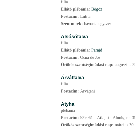
filia
Ellátó plébánia:
Bögöz
Postacím:
Lutița
Szentmisék:
havonta egyszer
Alsósófalva
filia
Ellátó plébánia:
Parajd
Postacím:
Ocna de Jos
Örökös szentségimádási nap:
augusztus
2
Árvátfalva
filia
Postacím:
Arvățeni
Atyha
plébánia
Postacím:
537061 – Atia, str. Aluniș, nr. 3
Örökös szentségimádási nap:
március
30.