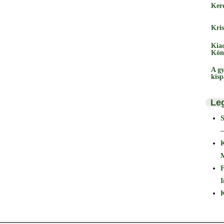
Ker
Kris
Kia
Kön
A gy
kis
Le
–
F
I
K