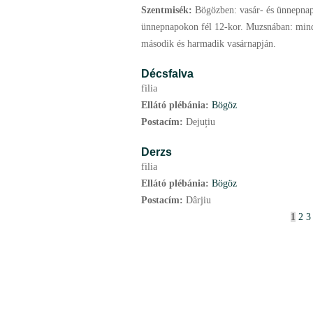
Szentmisék:
Bögözben: vasár- és ünnepnap
ünnepnapokon fél 12-kor. Muzsnában: mind
második és harmadik vasárnapján.
Décsfalva
filia
Ellátó plébánia:
Bögöz
Postacím:
Dejuțiu
Derzs
filia
Ellátó plébánia:
Bögöz
Postacím:
Dârjiu
O
1
2
3
l
d
a
l
a
k