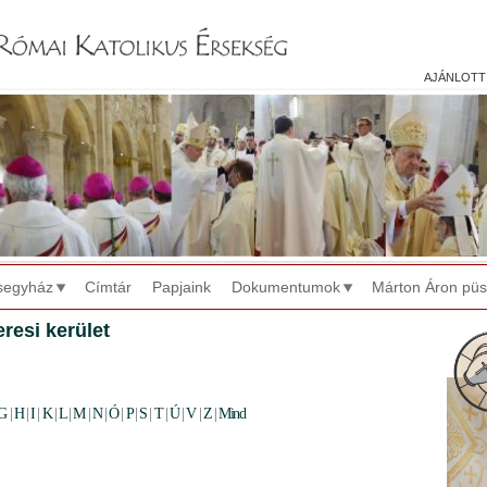
Jump to navigation
ajánlott
segyház
Címtár
Papjaink
Dokumentumok
Márton Áron pü
resi kerület
G
|
H
|
I
|
K
|
L
|
M
|
N
|
Ó
|
P
|
S
|
T
|
Ú
|
V
|
Z
|
Mind