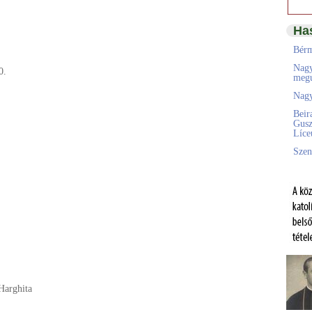
Ha
Bérm
Nagy
0.
megú
Nagy
Beir
Gusz
Líc
Szen
Harghita