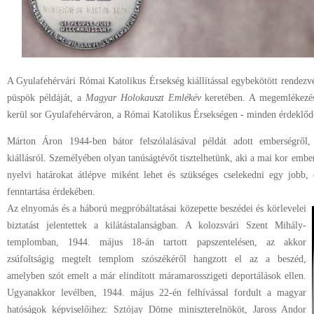
A Gyulafehérvári Római Katolikus Érsekség kiállítással egybekötött rendez
püspök példáját, a
Magyar Holokauszt Emlékév
keretében. A megemlékezés
kerül sor Gyulafehérváron, a Római Katolikus Érsekségen - minden érdeklődőt
Márton Áron 1944-ben bátor felszólalásával példát adott emberségről, 
kiállásról. Személyében olyan tanúságtévőt tisztelhetünk, aki a mai kor emberé
nyelvi határokat átlépve miként lehet és szükséges cselekedni egy jobb,
fenntartása érdekében.
Az elnyomás és a háború megpróbáltatásai közepette beszédei és körlevelei
biztatást jelentettek a kilátástalanságban. A kolozsvári Szent Mihály-
templomban, 1944. május 18-án tartott papszentelésen, az akkor
zsúfoltságig megtelt templom szószékéről hangzott el az a beszéd,
amelyben szót emelt a már elindított máramarosszigeti deportálások ellen.
Ugyanakkor levélben, 1944. május 22-én felhívással fordult a magyar
hatóságok képviselőihez: Sztójay Döme miniszterelnököt, Jaross Andor