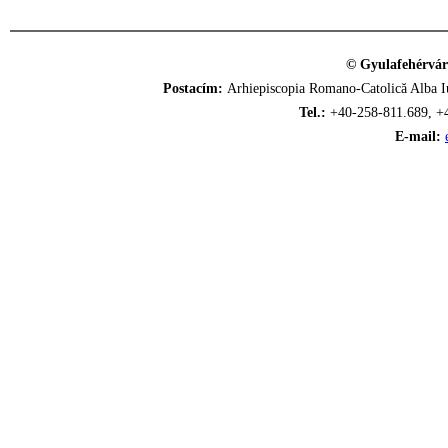
© Gyulafehérvár
Postacím:
Arhiepiscopia Romano-Catolică Alba Iu
Tel.:
+40-258-811.689, +
E-mail: