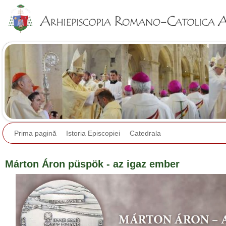
Jump to navigation
Prima pagină
Istoria Episcopiei
Catedrala
Márton Áron püspök - az igaz ember