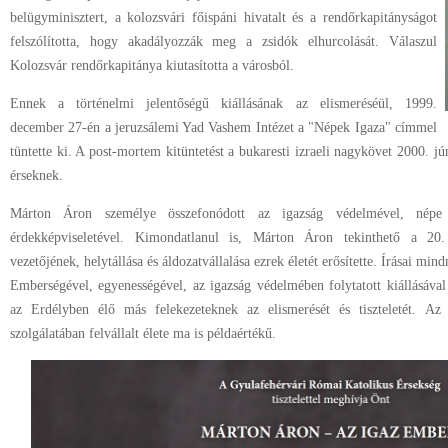
belügyminisztert, a kolozsvári főispáni hivatalt és a rendőrkapitányságot
felszólította, hogy akadályozzák meg a zsidók elhurcolását. Válaszul
Kolozsvár rendőrkapitánya kiutasította a városból.
Ennek a történelmi jelentőségű kiállásának az elismeréséül, 1999.
december 27-én a jeruzsálemi Yad Vashem Intézet a "Népek Igaza" címmel
tüntette ki. A post-mortem kitüntetést a bukaresti izraeli nagykövet 2000. j
érseknek.
Márton Áron személye összefonódott az igazság védelmével, népe
érdekképviseletével. Kimondatlanul is, Márton Áron tekinthető a 20. 
vezetőjének, helytállása és áldozatvállalása ezrek életét erősítette. Írásai mi
Emberségével, egyenességével, az igazság védelmében folytatott kiállásáva
az Erdélyben élő más felekezeteknek az elismerését és tiszteletét. Az
szolgálatában felvállalt élete ma is példaértékű.