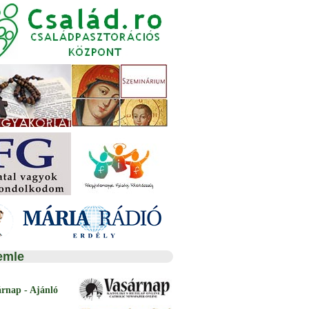
emle
árnap - Ajánló