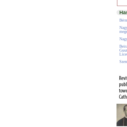
Ha
Bérm
Nagy
megú
Nagy
Beir
Gusz
Líc
Szen