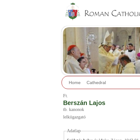
Home
Cathedral
Ft.
Berszán Lajos
tb. kanonok
lelkiigazgató
Adatlap