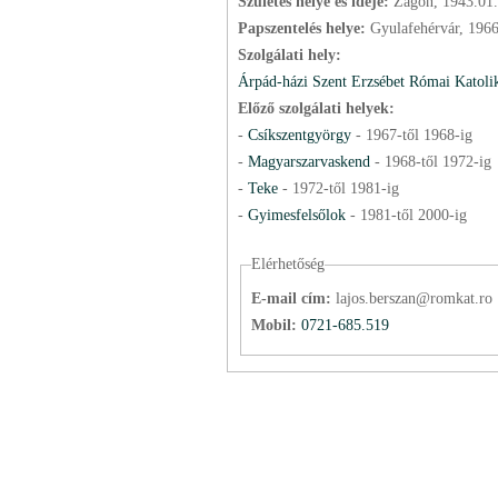
Születés helye és ideje:
Zágon, 1943.01
Papszentelés helye:
Gyulafehérvár, 196
Szolgálati hely:
Árpád-házi Szent Erzsébet Római Katoli
Előző szolgálati helyek:
-
Csíkszentgyörgy
-
1967
-től
1968
-ig
-
Magyarszarvaskend
-
1968
-től
1972
-ig
-
Teke
-
1972
-től
1981
-ig
-
Gyimesfelsőlok
-
1981
-től
2000
-ig
Elérhetőség
E-mail cím:
lajos.berszan@romkat.ro
Mobil:
0721-685.519