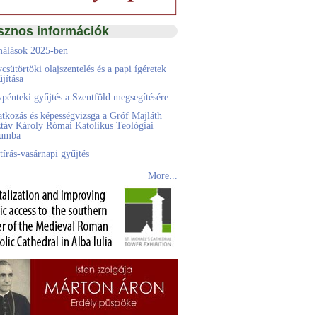
sznos információk
álások 2025-ben
csütörtöki olajszentelés és a papi ígéretek
jítása
pénteki gyűjtés a Szentföld megsegítésére
atkozás és képességvizsga a Gróf Majláth
táv Károly Római Katolikus Teológiai
eumba
tírás-vasárnapi gyűjtés
More...