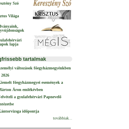
esztény Szó
ztus Világa
dványaink,
yvújdonságok
ulafehérvári
papok lapja
gfrissebb tartalmak
Személyi változások főegyházmegyénkben
 2026
Kiemelt főegyházmegyei események a
Márton Áron emlékévben
elvételi a gyulafehérvári Papnevelő
ntézetbe
ántorvizsga időpontja
továbbiak...