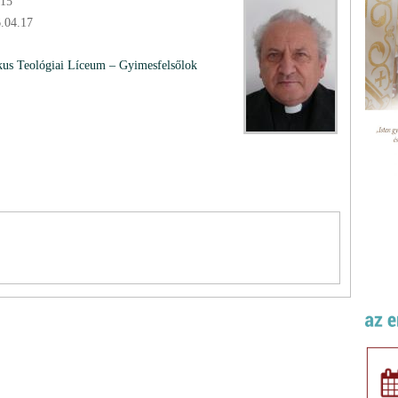
.15
6.04.17
kus Teológiai Líceum – Gyimesfelsőlok