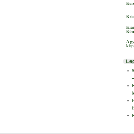
Ker
Kris
Kia
Kön
A gy
kis
Le
–
F
I
K