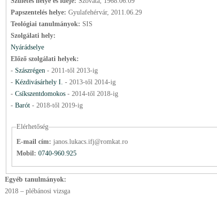
Születés helye és ideje:
Szováta, 1968.06.09
Papszentelés helye:
Gyulafehérvár, 2011.06.29
Teológiai tanulmányok:
SIS
Szolgálati hely:
Nyárádselye
Előző szolgálati helyek:
-
Szászrégen
-
2011
-től
2013
-ig
-
Kézdivásárhely I.
-
2013
-től
2014
-ig
-
Csíkszentdomokos
-
2014
-től
2018
-ig
-
Barót
-
2018
-től
2019
-ig
Elérhetőség
E-mail cím:
janos.lukacs.ifj@romkat.ro
Mobil:
0740-960.925
Egyéb tanulmányok:
2018 – plébánosi vizsga