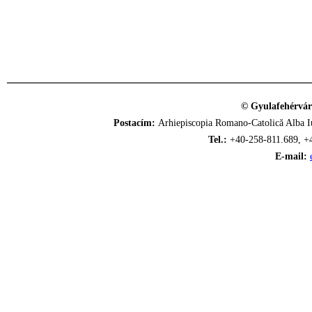
© Gyulafehérvár
Postacím:
Arhiepiscopia Romano-Catolică Alba Iu
Tel.:
+40-258-811.689, +
E-mail: