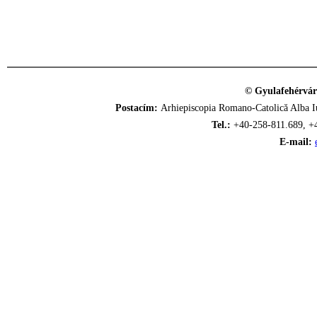
© Gyulafehérvár
Postacím:
Arhiepiscopia Romano-Catolică Alba Iu
Tel.:
+40-258-811.689, +
E-mail: