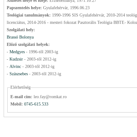
Születés helye és ideje:
Erzsébetbánya, 1971.10.27
Papszentelés helye:
Gyulafehérvár, 1996.06.23
Teológiai tanulmányok:
1990-1996 SIS Gyulafehérvár, 2010-2014 teológiai
licenciátus, 2014-2016 - mesteri fokozat Pasztorális Teológia BBTE- 
Szolgálati hely:
Brassó Bolonya
Előző szolgálati helyek:
-
Medgyes
-
1996
-től
2003
-ig
-
Kudzsir
-
2003
-től
2012
-ig
-
Alvinc
-
2003
-től
2012
-ig
-
Szászsebes
-
2003
-től
2012
-ig
Elérhetőség
E-mail cím:
leo.fay@romkat.ro
Mobil:
0745-615.533