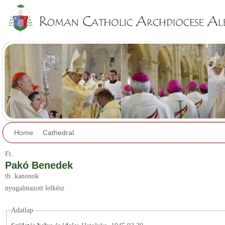
Jump to navigation
Home
Cathedral
Ft.
Pakó Benedek
tb. kanonok
nyugalmazott lelkész
Adatlap