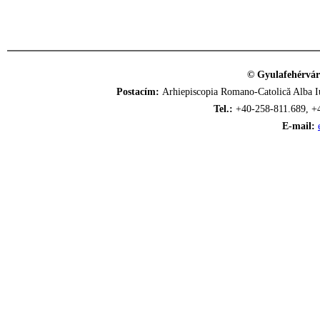
© Gyulafehérvár
Postacím:
Arhiepiscopia Romano-Catolică Alba Iu
Tel.:
+40-258-811.689, +
E-mail: