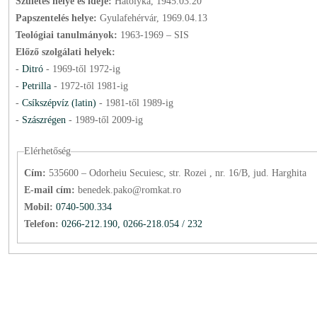
Születés helye és ideje:
Hatolyka, 1945.03.20
Papszentelés helye:
Gyulafehérvár, 1969.04.13
Teológiai tanulmányok:
1963-1969 – SIS
Előző szolgálati helyek:
-
Ditró
-
1969
-től
1972
-ig
-
Petrilla
-
1972
-től
1981
-ig
-
Csíkszépvíz (latin)
-
1981
-től
1989
-ig
-
Szászrégen
-
1989
-től
2009
-ig
Elérhetőség
Cím:
535600 – Odorheiu Secuiesc, str. Rozei , nr. 16/B, jud. Harghita
E-mail cím:
benedek.pako@romkat.ro
Mobil:
0740-500.334
Telefon:
0266-212.190, 0266-218.054 / 232