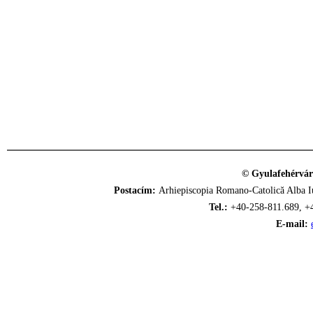
© Gyulafehérvár
Postacím:
Arhiepiscopia Romano-Catolică Alba Iu
Tel.:
+40-258-811.689, +
E-mail: