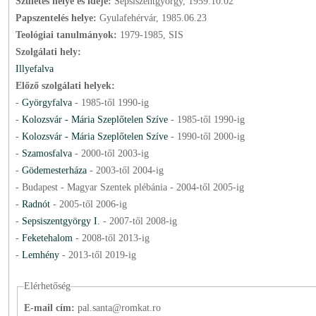
Születés helye és ideje:
Sepsiszentgyörgy, 1959.10.02
Papszentelés helye:
Gyulafehérvár, 1985.06.23
Teológiai tanulmányok:
1979-1985, SIS
Szolgálati hely:
Illyefalva
Előző szolgálati helyek:
-
Györgyfalva
-
1985
-től
1990
-ig
-
Kolozsvár - Mária Szeplőtelen Szíve
-
1985
-től
1990
-ig
-
Kolozsvár - Mária Szeplőtelen Szíve
-
1990
-től
2000
-ig
-
Szamosfalva
-
2000
-től
2003
-ig
-
Gödemesterháza
-
2003
-től
2004
-ig
- Budapest - Magyar Szentek plébánia -
2004
-től
2005
-ig
-
Radnót
-
2005
-től
2006
-ig
-
Sepsiszentgyörgy I.
-
2007
-től
2008
-ig
-
Feketehalom
-
2008
-től
2013
-ig
-
Lemhény
-
2013
-től
2019
-ig
Elérhetőség
E-mail cím:
pal.santa@romkat.ro