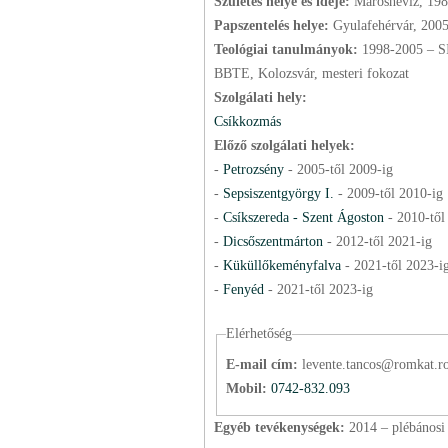
Születés helye és ideje:
Maroshévíz, 198
Papszentelés helye:
Gyulafehérvár, 200
Teológiai tanulmányok:
1998-2005 – SIS, 2010-2012 – Mentálhigiénés képzés, 2018 –
BBTE, Kolozsvár, mesteri fokozat
Szolgálati hely:
Csíkkozmás
Előző szolgálati helyek:
-
Petrozsény
-
2005
-től
2009
-ig
-
Sepsiszentgyörgy I.
-
2009
-től
2010
-ig
-
Csíkszereda - Szent Ágoston
-
2010
-tő
-
Dicsőszentmárton
-
2012
-től
2021
-ig
-
Küküllőkeményfalva
-
2021
-től
2023
-i
-
Fenyéd
-
2021
-től
2023
-ig
Elérhetőség
E-mail cím:
levente.tancos@romkat.r
Mobil:
0742-832.093
Egyéb tevékenységek:
2014 – plébánosi