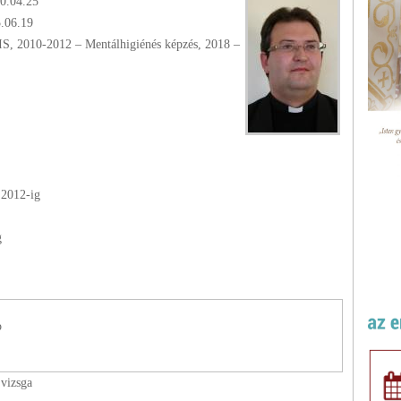
0.04.25
5.06.19
l
2012
-ig
g
o
 vizsga