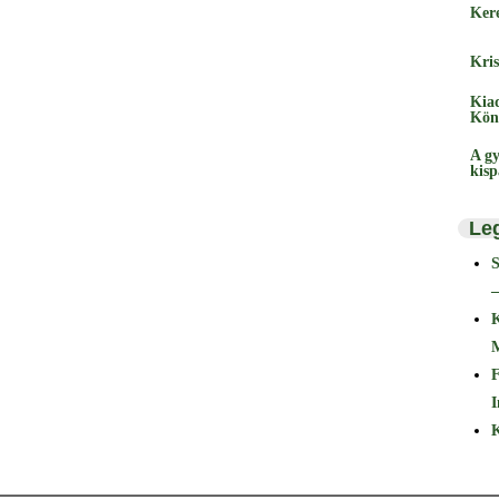
Ker
Kris
Kia
Kön
A gy
kis
Le
–
F
I
K