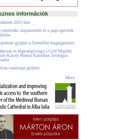
sznos információk
álások 2025-ben
csütörtöki olajszentelés és a papi ígéretek
jítása
pénteki gyűjtés a Szentföld megsegítésére
atkozás és képességvizsga a Gróf Majláth
táv Károly Római Katolikus Teológiai
eumba
tírás-vasárnapi gyűjtés
More...