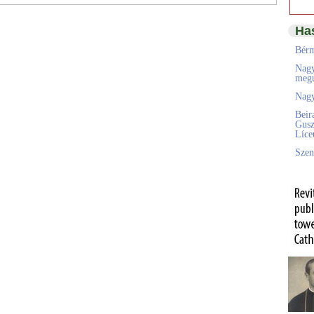
Ha
Bérm
Nagy
megú
Nagy
Beir
Gusz
Líc
Szen