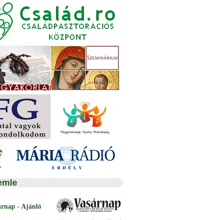
emle
árnap - Ajánló