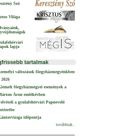
esztény Szó
ztus Világa
dványaink,
yvújdonságok
ulafehérvári
papok lapja
gfrissebb tartalmak
Személyi változások főegyházmegyénkben
 2026
Kiemelt főegyházmegyei események a
Márton Áron emlékévben
elvételi a gyulafehérvári Papnevelő
ntézetbe
ántorvizsga időpontja
továbbiak...