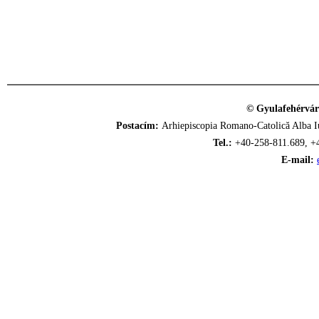
© Gyulafehérvár
Postacím:
Arhiepiscopia Romano-Catolică Alba Iu
Tel.:
+40-258-811.689, +
E-mail: