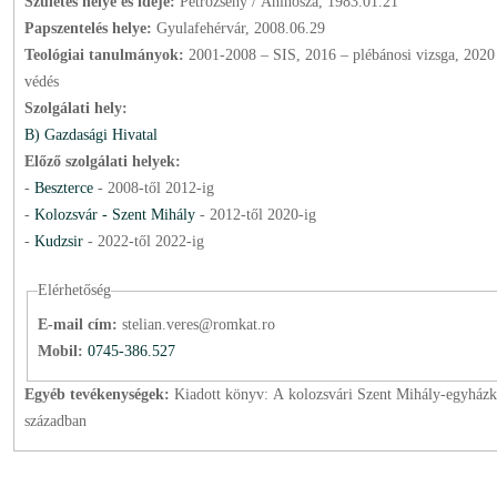
Születés helye és ideje:
Petrozsény / Aninósza, 1983.01.21
Papszentelés helye:
Gyulafehérvár, 2008.06.29
Teológiai tanulmányok:
2001-2008 – SIS, 2016 – plébánosi vizsga, 2020 – doktori
védés
Szolgálati hely:
B) Gazdasági Hivatal
Előző szolgálati helyek:
-
Beszterce
-
2008
-től
2012
-ig
-
Kolozsvár - Szent Mihály
-
2012
-től
2020
-ig
-
Kudzsir
-
2022
-től
2022
-ig
Elérhetőség
E-mail cím:
stelian.veres@romkat.ro
Mobil:
0745-386.527
Egyéb tevékenységek:
Kiadott könyv: A kolozsvári Szent Mihály-egyház
században