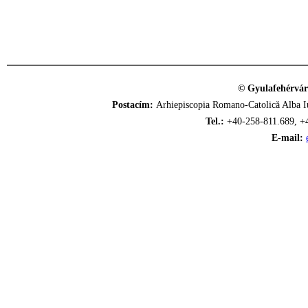
© Gyulafehérvár
Postacím:
Arhiepiscopia Romano-Catolică Alba Iu
Tel.:
+40-258-811.689, +
E-mail: