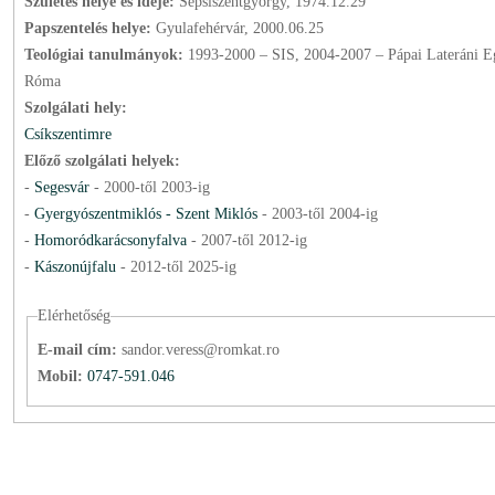
Születés helye és ideje:
Sepsiszentgyörgy, 1974.12.29
Papszentelés helye:
Gyulafehérvár, 2000.06.25
Teológiai tanulmányok:
1993-2000 – SIS, 2004-2007 – Pápai Lateráni E
Róma
Szolgálati hely:
Csíkszentimre
Előző szolgálati helyek:
-
Segesvár
-
2000
-től
2003
-ig
-
Gyergyószentmiklós - Szent Miklós
-
2003
-től
2004
-ig
-
Homoródkarácsonyfalva
-
2007
-től
2012
-ig
-
Kászonújfalu
-
2012
-től
2025
-ig
Elérhetőség
E-mail cím:
sandor.veress@romkat.ro
Mobil:
0747-591.046