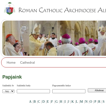
Jump to navigation
Home
Cathedral
Papjaink
Születési év
Születési hely
Papszentelés helye
A
|
B
|
C
|
D
|
E
|
F
|
G
|
H
|
I
|
J
|
K
|
L
|
M
|
N
|
O
|
P
|
R
|
S