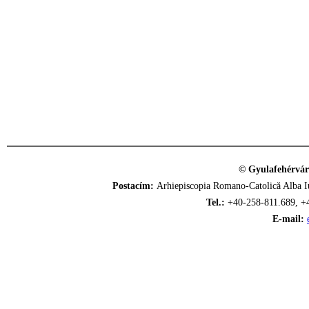
© Gyulafehérvár
Postacím:
Arhiepiscopia Romano-Catolică Alba Iu
Tel.:
+40-258-811.689, +
E-mail: