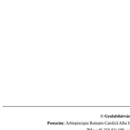
© Gyulafehérvár
Postacím:
Arhiepiscopia Romano-Catolică Alba Iu