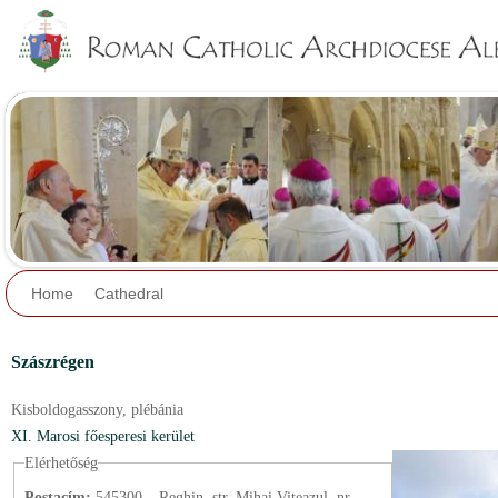
Jump to navigation
Home
Cathedral
Szászrégen
Kisboldogasszony,
plébánia
XI. Marosi főesperesi kerület
Elérhetőség
Postacím:
545300 – Reghin, str. Mihai Viteazul, nr.