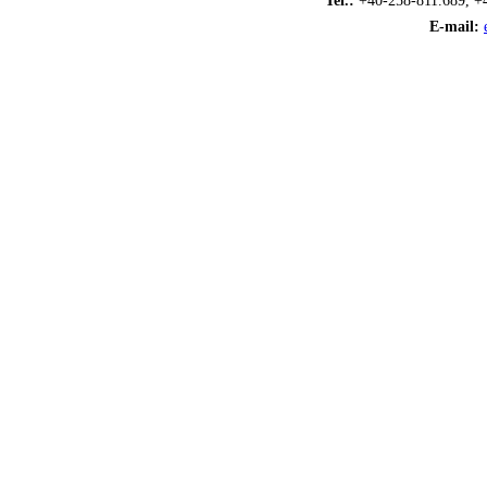
Tel.:
+40-258-811.689, +
E-mail: