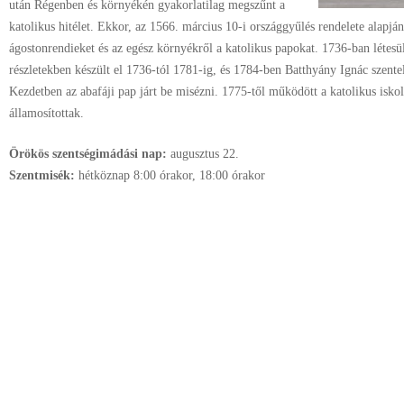
után Régenben és környékén gyakorlatilag megszűnt a
katolikus hitélet. Ekkor, az 1566. március 10-i országgyűlés rendelete alapján
ágostonrendieket és az egész környékről a katolikus papokat. 1736-ban létesü
részletekben készült el 1736-tól 1781-ig, és 1784-ben Batthyány Ignác szentel
Kezdetben az abafáji pap járt be misézni. 1775-től működött a katolikus isko
államosítottak.
Örökös szentségimádási nap:
augusztus
22.
Szentmisék:
hétköznap 8:00 órakor, 18:00 órakor