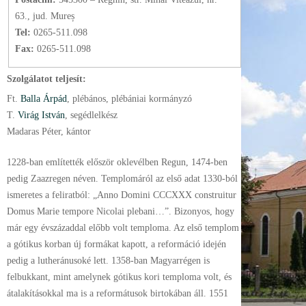
63., jud. Mureș
Tel:
0265-511.098
Fax:
0265-511.098
Szolgálatot teljesít:
Ft.
Balla Árpád
, plébános
, plébániai kormányzó
T.
Virág István
, segédlelkész
Madaras Péter, kántor
1228-ban említették először oklevélben Regun, 1474-ben
pedig Zaazregen néven. Templomáról az első adat 1330-ból
ismeretes a feliratból: „Anno Domini CCCXXX construitur
Domus Marie tempore Nicolai plebani…”. Bizonyos, hogy
már egy évszázaddal előbb volt temploma. Az első templom
a gótikus korban új formákat kapott, a reformáció idején
pedig a lutheránusoké lett. 1358-ban Magyarrégen is
felbukkant, mint amelynek gótikus kori temploma volt, és
átalakításokkal ma is a reformátusok birtokában áll. 1551