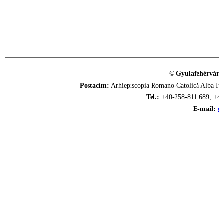
© Gyulafehérvár
Postacím:
Arhiepiscopia Romano-Catolică Alba Iu
Tel.:
+40-258-811.689, +
E-mail: