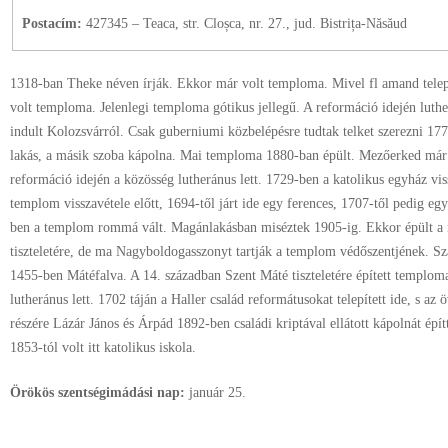
Postacím:
427345 – Teaca, str. Cloșca, nr. 27., jud. Bistrița-Năsăud
1318-ban Theke néven írják. Ekkor már volt temploma. Mivel fl amand telepí
volt temploma. Jelenlegi temploma gótikus jellegű. A reformáció idején luther
indult Kolozsvárról. Csak guberniumi közbelépésre tudtak telket szerezni 17
lakás, a másik szoba kápolna. Mai temploma 1880-ban épült. Mezőerked már
reformáció idején a közösség lutheránus lett. 1729-ben a katolikus egyház v
templom visszavétele előtt, 1694-től járt ide egy ferences, 1707-től pedig eg
ben a templom rommá vált. Magánlakásban miséztek 1905-ig. Ekkor épült a
tiszteletére, de ma Nagyboldogasszonyt tartják a templom védőszentjének. S
1455-ben Mátéfalva. A 14. században Szent Máté tiszteletére épített temploma
lutheránus lett. 1702 táján a Haller család reformátusokat telepített ide, s az
részére Lázár János és Árpád 1892-ben családi kriptával ellátott kápolnát építte
1853-tól volt itt katolikus iskola.
Örökös szentségimádási nap:
január
25.