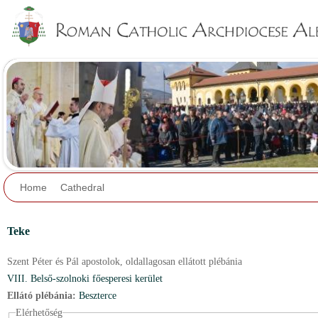
Jump to navigation
Home
Cathedral
Teke
Szent Péter és Pál apostolok,
oldallagosan ellátott plébánia
VIII. Belső-szolnoki főesperesi kerület
Ellátó plébánia:
Beszterce
Elérhetőség