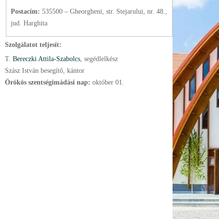
Postacím:
535500 – Gheorgheni, str. Stejarului, nr. 48.,
jud. Harghita
Szolgálatot teljesít:
T.
Bereczki Attila-Szabolcs
, segédlelkész
Szász István besegítő, kántor
Örökös szentségimádási nap:
október
01.