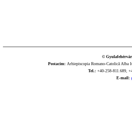
© Gyulafehérvár
Postacím:
Arhiepiscopia Romano-Catolică Alba Iu
Tel.:
+40-258-811.689, +
E-mail: