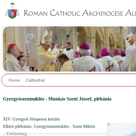
Jump to navigation
Home
Cathedral
Gyergyószentmiklós - Munkás Szent József,
plébánia
XIV. Gyergyói főesperesi kerület
Ellátó plébánia:
Gyergyószentmiklós - Szent Miklós
Elérhetőség