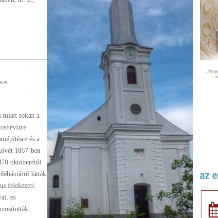
sos
 miatt sokan a
oshévízre
mépítésre és a
kövét 1867-ben
1870 októberétől
lébániáról látták
us felekezeti
al, és
mosították.