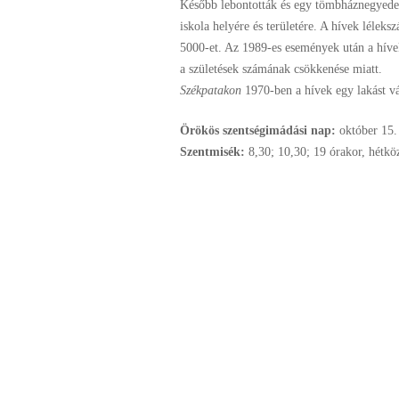
Később lebontották és egy tömbháznegyedet
iskola helyére és területére. A hívek lélek
5000-et. Az 1989-es események után a híve
a születések számának csökkenése miatt.
Székpatakon
1970-ben a hívek egy lakást vá
Örökös szentségimádási nap:
október
15.
Szentmisék:
8,30; 10,30; 19 órakor, hétk