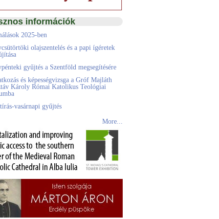
sznos információk
álások 2025-ben
csütörtöki olajszentelés és a papi ígéretek
jítása
pénteki gyűjtés a Szentföld megsegítésére
atkozás és képességvizsga a Gróf Majláth
táv Károly Római Katolikus Teológiai
eumba
tírás-vasárnapi gyűjtés
More...