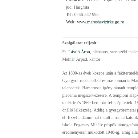
jud. Harghita
Tel:
0266-342.993
Web:
www.maroshevizirke.go.ro
Szolgálatot teljesít:
Ft.
László Áron
, plébános
, szentszéki tanác
Molnár Árpád, kántor
Az 1800-as évek közepe után a fakitermelés
Gyergyói-medencéből és máshonnan is Mar
telepedtek. Hamarosan igény támadt templo
plébánia megszervezésére. A templom alap
tették le és 1869-ben már fel is építették. 
önálló lelkészség. Addig a gyergyóremetei p
el. Ezzel a dátummal indult a római katolik
iskola Fogarasy Mihály püspök támogatásáv
eredményesen működött 1948-ig, amíg álla