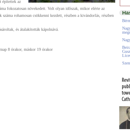
 építettek az
száma fokozatosan növekedett. Volt olyan időszak, mikor elérte az
Ha
k száma rohamosan csökkenni kezdett, részben a kivándorlás, részben
Bérm
Nagy
sároltak, és átalakították kápolnává.
megú
Nagy
Beir
öznap 8 órakor, máskor 19 órakor
Gusz
Líc
Szen