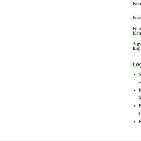
Ker
Kris
Kia
Kön
A gy
kis
Le
–
F
I
K