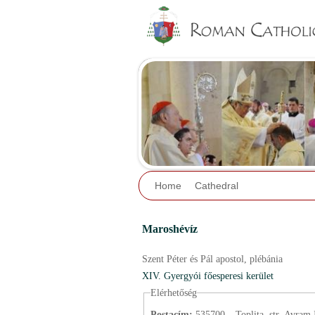
Home
Cathedral
Maroshévíz
Szent Péter és Pál apostol,
plébánia
XIV. Gyergyói főesperesi kerület
Elérhetőség
Postacím:
535700 – Toplița, str. Avram I