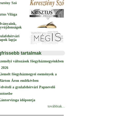
esztény Szó
ztus Világa
dványaink,
yvújdonságok
ulafehérvári
papok lapja
gfrissebb tartalmak
Személyi változások főegyházmegyénkben
 2026
Kiemelt főegyházmegyei események a
Márton Áron emlékévben
elvételi a gyulafehérvári Papnevelő
ntézetbe
ántorvizsga időpontja
továbbiak...