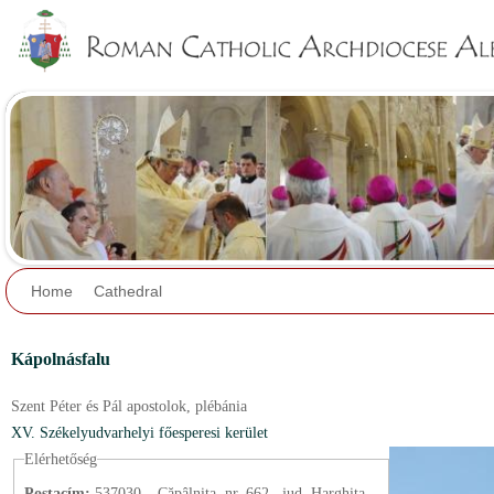
Jump to navigation
Home
Cathedral
Kápolnásfalu
Szent Péter és Pál apostolok,
plébánia
XV. Székelyudvarhelyi főesperesi kerület
Elérhetőség
Postacím:
537030 – Căpâlnița, nr. 662., jud. Harghita