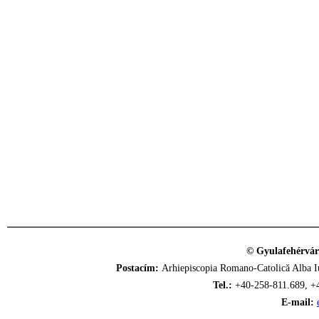
© Gyulafehérvár
Postacím:
Arhiepiscopia Romano-Catolică Alba Iu
Tel.:
+40-258-811.689, +
E-mail: