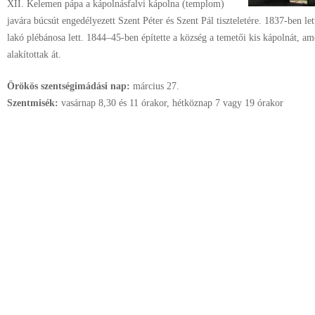
XII. Kelemen pápa a kápolnásfalvi kápolna (templom)
javára búcsút engedélyezett Szent Péter és Szent Pál tiszteletére. 1837-ben le
lakó plébánosa lett. 1844–45-ben építette a község a temetői kis kápolnát, a
alakítottak át.
Örökös szentségimádási nap:
március
27.
Szentmisék:
vasárnap 8,30 és 11 órakor, hétköznap 7 vagy 19 órakor