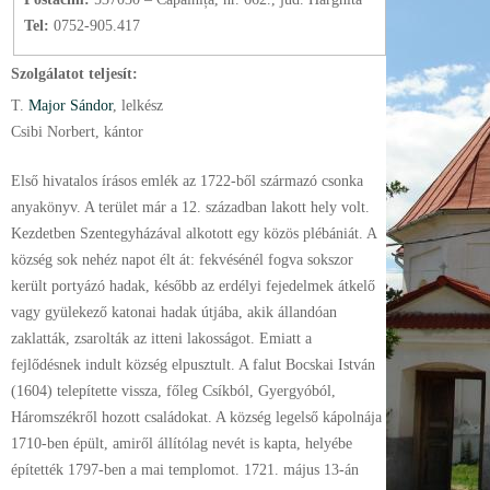
Tel:
0752-905.417
Szolgálatot teljesít:
T.
Major Sándor
, lelkész
Csibi Norbert, kántor
Első hivatalos írásos emlék az 1722-ből származó csonka
anyakönyv. A terület már a 12. században lakott hely volt.
Kezdetben Szentegyházával alkotott egy közös plébániát. A
község sok nehéz napot élt át: fekvésénél fogva sokszor
került portyázó hadak, később az erdélyi fejedelmek átkelő
vagy gyülekező katonai hadak útjába, akik állandóan
zaklatták, zsarolták az itteni lakosságot. Emiatt a
fejlődésnek indult község elpusztult. A falut Bocskai István
(1604) telepítette vissza, főleg Csíkból, Gyergyóból,
Háromszékről hozott családokat. A község legelső kápolnája
1710-ben épült, amiről állítólag nevét is kapta, helyébe
építették 1797-ben a mai templomot. 1721. május 13-án