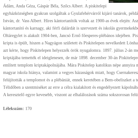
Ádám, Anda Géza, Gáspár Béla, Szőcs Albert. A piskitelepi
egyházközségben gyakran szolgáltak a Gyulafehérvárról kijáró tanárok, példáu
István, dr. Vass Albert. Híres kántortanítók voltak az 1900-as évek elején: A
kántortanító és karnagy, aki férfi dalárdát is szervezett és iskolás gyermekek
Oltáregylet is alakult 1904-ben, Jancsó Ernő főesperes-plébános idejében. P
kripta is épült, hiszen a Nagyágon született és Piskitelepen nevelkedett Lön
azt kérte, hogy Piskitelepen helyezzék örök nyugalomra. 1897. július 2-án m
kriptájába temették el ideiglenesen, de már 1898. december 30-án Piskitelep
említett templom kriptakápolnájába. Mára Piskitelep katolikus népe annyira 
magyar iskola hiánya, valamint a vegyes házasságok miatt, hogy Csernakereszt
felújították a templomot és a plébániát, ennek keretében a Bem-obeliszket a t
Télidőben a szentmiséket az erre a célra kialakított és engedélyezett kápolnáb
A keresztelő egyre kevesebb, viszont az elhalálozások száma sokszorosan felü
Lélekszám:
170