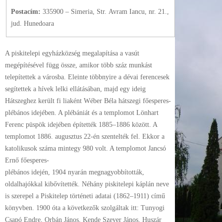
Postacím:
335900 – Simeria, Str. Avram Iancu, nr. 21.,
jud. Hunedoara
A piskitelepi egyházközség megalapítása a vasút
megépítésével függ össze, amikor több száz munkást
telepítettek a városba. Eleinte többnyire a dévai ferencesek
segítettek a hívek lelki ellátásában, majd egy ideig
Hátszeghez került fi liaként Wéber Béla hátszegi főesperes-
plébános idejében. A plébániát és a templomot Lönhart
Ferenc püspök idejében építették 1885–1886 között. A
templomot 1886. augusztus 22-én szentelték fel. Ekkor a
katolikusok száma mintegy 980 volt. A templomot Jancsó
Ernő főesperes-
plébános idején, 1904 nyarán megnagyobbították,
oldalhajókkal kibővítették. Néhány piskitelepi káplán neve
is szerepel a Piskitelep történeti adatai (1862–1911) című
könyvben. 1900 óta a következők szolgáltak itt: Tunyogi
Csapó Endre, Orbán János, Kende Szever János, Huszár