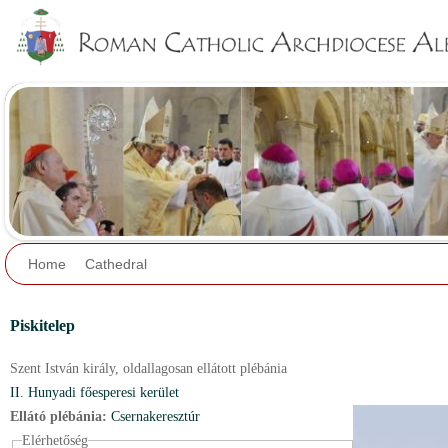
Jump to navigation
Home
Cathedral
Piskitelep
Szent István király,
oldallagosan ellátott plébánia
II. Hunyadi főesperesi kerület
Ellátó plébánia:
Csernakeresztúr
Elérhetőség