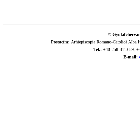
© Gyulafehérvár
Postacím:
Arhiepiscopia Romano-Catolică Alba Iu
Tel.:
+40-258-811.689, +
E-mail: