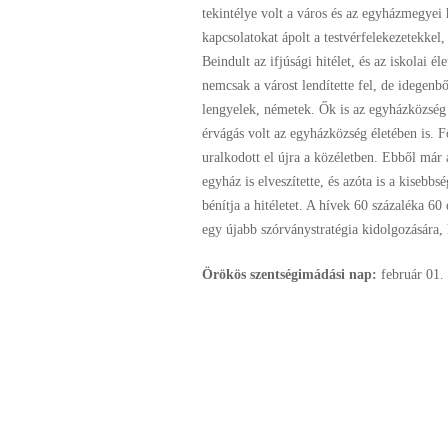
tekintélye volt a város és az egyházmegyei 
kapcsolatokat ápolt a testvérfelekezetekkel,
Beindult az ifjúsági hitélet, és az iskolai é
nemcsak a várost lendítette fel, de idegenbő
lengyelek, németek. Ők is az egyházközség é
érvágás volt az egyházközség életében is. F
uralkodott el újra a közéletben. Ebből már a 
egyház is elveszítette, és azóta is a kisebb
bénítja a hitéletet. A hívek 60 százaléka 60
egy újabb szórványstratégia kidolgozására
Örökös szentségimádási nap:
február
01.