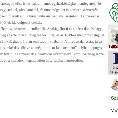
hatóságok előtt is, és valódi nemes egyházközségként emlegették. Jó
 egyletekkel, társulatokkal, és ünnepségeiket is közösen szervezték.
let sem maradt alul a híres unitárius iskolával szemben. Az iparosítás
l jöttek ide dolgozni csehek,
letét színesítették, lendítették. A világháború és a bécsi döntés nagy
őleg az értelmiségi réteg menekült el, és az 1849-es megtorló hangulat
II. világháború után sem tudott kilábalni. A híres tordai csatát itt az
ségi sorskérdés, illetve a „még mit nem kellene tenni” helyben topogása
 év feletti, és a maradék a beolvadás létkérdésével küzd. Szükség lenne
, hogy a maradék megmaradjon és tartásában izmosodjon.
Sz
Vas