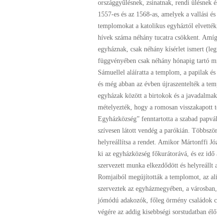
országgyűlésnek, zsinatnak, rendi ülésnek é
1557-es és az 1568-as, amelyek a vallási é
templomokat a katolikus egyháztól elvették, é
hívek száma néhány tucatra csökkent. Amíg
egyháznak, csak néhány kísérlet ismert (legi
függvényében csak néhány hónapig tartó mi
Sámuellel aláíratta a templom, a papilak és
és még abban az évben újraszentelték a tem
egyházak között a birtokok és a javadalmak 
mételyezték, hogy a romosan visszakapott 
Egyházközség” fenntartotta a szabad papvál
szívesen látott vendég a parókián. Többszö
helyreállítsa a rendet. Amikor Mártonffi Jó
ki az egyházközség főkurátorává, és ez idő 
szervezett munka elkezdődött és helyreállt a
Romjaiból megújították a templomot, az alig
szerveztek az egyházmegyében, a városban, 
jómódú adakozók, főleg örmény családok cs
végére az addig kisebbségi sorstudatban él