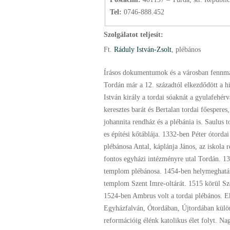
Tel:
0746-888.452
Szolgálatot teljesít:
Ft.
Ráduly István-Zsolt
, plébános
Írásos dokumentumok és a városban fennmara
Tordán már a 12. századtól elkezdődött a h
István király a tordai sóaknát a gyulafehé
keresztes barát és Bertalan tordai főespere
johannita rendház és a plébánia is. Saulus 
es építési kőtáblája. 1332-ben Péter ótorda
plébánosa Antal, káplánja János, az iskola r
fontos egyházi intézményre utal Tordán. 1
templom plébánosa. 1454-ben helymeghatár
templom Szent Imre-oltárát. 1515 körül Sző
1524-ben Ambrus volt a tordai plébános. Ek
Egyházfalván, Ótordában, Újtordában külön 
reformációig élénk katolikus élet folyt. N