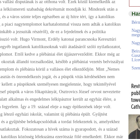
s vallási disputának is az otthona volt. Ezek közül kiemelkedik az
s a lelkiismereti szabadság dekrétumát mondják ki. Mindezek után a
Ha
s a város szinte teljes egészében az új hitre tért, így a katolikus
Bérm
 a piaci nagytemplomot karhatalommal vissza nem adták a katolikus
Nagy
nkább a jezsuiták részéről), de ez a fejedelmek és a politika
megú
sszió volt. Hugo Virmont, Erdély katonai parancsnoka Keresztúri
Nagy
 egyéb ingatlanok katolikusoknak való átadásáról szóló nyilatkozatot,
Beir
plomot. Ettől kedve a plébániai élet újjászerveződött. Ekkor még az
Gusz
Líc
okoztak állandó torzsalkodást, később a plébániai vezetés belviszályai
Szen
templom és plébánia körül a vallásos élet elkezdődjön. Mint „Nemes
asztás és önrendelkezés jogát, és a püspök vitás kérdésekben nem
r kellett a püspöknek személyesen megjelennie, hogy tekintélyével
zsef püspök a város főkapitányát, Osztrovics József orvost neveztette
alatt alkalmas és engedelmes lelkipásztor került az egyház élére, a
 fegyelem. Így a 19. század eleje a nagy építkezések ideje volt.
 létező egyházi iskolát, valamint új plébánia épült. Gyűjtést
és a gyűjtésbe belekapcsolódtak a tordai felekezetek is, amelyekhez
atlakoztak. Fokozatosan a hívek száma is gyarapodott, és a század
ő katolikus közösség lélekszáma ezerötszáz fölé emelkedett. Ekkor már