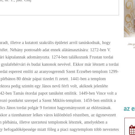
dt, illetve a kutatott szakrális épületei arról tanúskodnak, hogy
itélet. Néhány pontosabb adat ennek alátámasztására: 1272-ben V.
rvári káptalannak adományozta. 1274-ben találkozunk Frustan tordai
s, gyulafehérvári és budai kanonok nevével. Ekkor már létezett a tordai
tordai esperest említi az aranyosgerendi Szent Erzsébet-templom 1299-
i plébános 80 dénár pápai tizedet fi zetett. 1441-ben a templom
ektora pedig szintén egy János nevű férfi volt, akiknek jelenléte
342-ben Tamás ótordai papot tanúként említik. 1449-ben Vince volt a
ozó pontként szerepel a Szent Miklós-templom. 1459-ben említik a
cs János tordai polgár 9 forintot hagyományozott az eklézsiának.
kor a tizenhatezer lelkes város különböző részeiben, az úgynevezett
plébánia, illetve szerzetesi templomok léteztek, amelyekben a
agy befogadóképessége miatt főleg a piaci nagytemplom több nevezetes