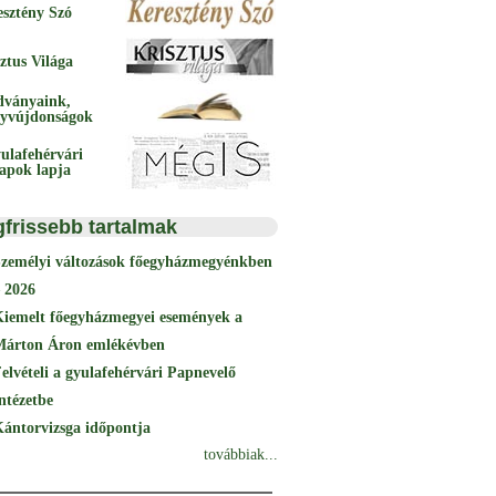
esztény Szó
ztus Világa
dványaink,
yvújdonságok
ulafehérvári
papok lapja
gfrissebb tartalmak
Személyi változások főegyházmegyénkben
 2026
Kiemelt főegyházmegyei események a
Márton Áron emlékévben
elvételi a gyulafehérvári Papnevelő
ntézetbe
ántorvizsga időpontja
továbbiak...