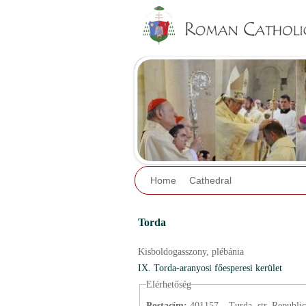
Home
Cathedral
Torda
Kisboldogasszony,
plébánia
IX. Torda-aranyosi főesperesi kerület
Elérhetőség
Postacím:
401157 – Turda, str. Republicii