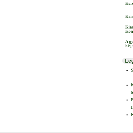
Ker
Kris
Kia
Kön
A gy
kis
Le
–
F
I
K