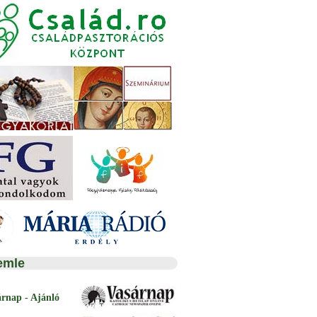
emle
árnap - Ajánló