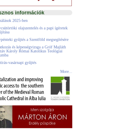
sznos információk
álások 2025-ben
csütörtöki olajszentelés és a papi ígéretek
jítása
pénteki gyűjtés a Szentföld megsegítésére
atkozás és képességvizsga a Gróf Majláth
táv Károly Római Katolikus Teológiai
eumba
tírás-vasárnapi gyűjtés
More...