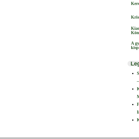
Ker
Kris
Kia
Kön
A gy
kis
Le
–
F
I
K