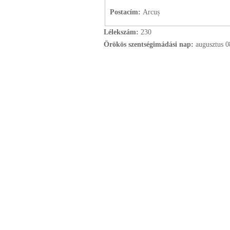
Postacím:
Arcuș
Lélekszám:
230
Örökös szentségimádási nap:
augusztus
0