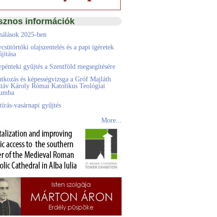
sznos információk
álások 2025-ben
csütörtöki olajszentelés és a papi ígéretek
jítása
pénteki gyűjtés a Szentföld megsegítésére
atkozás és képességvizsga a Gróf Majláth
táv Károly Római Katolikus Teológiai
eumba
tírás-vasárnapi gyűjtés
More...