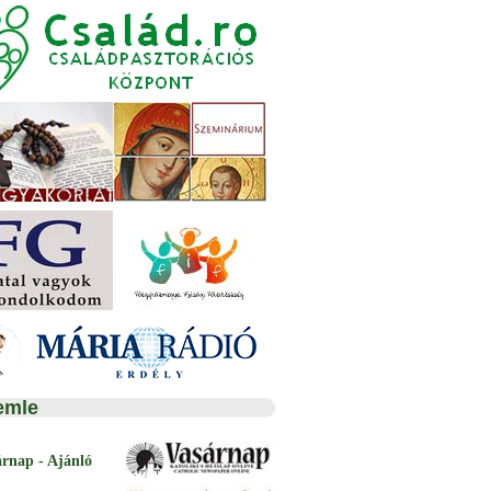
emle
árnap - Ajánló