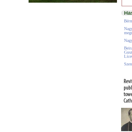
Ha
Bérm
Nagy
megú
Nagy
Beir
Gusz
Líc
Szen