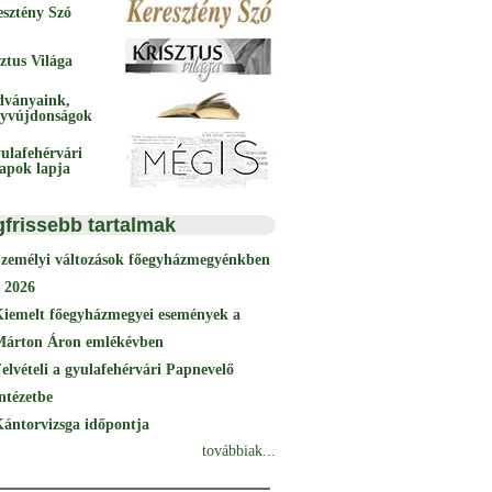
esztény Szó
ztus Világa
dványaink,
yvújdonságok
ulafehérvári
papok lapja
gfrissebb tartalmak
Személyi változások főegyházmegyénkben
 2026
Kiemelt főegyházmegyei események a
Márton Áron emlékévben
elvételi a gyulafehérvári Papnevelő
ntézetbe
ántorvizsga időpontja
továbbiak...