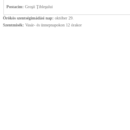
Postacím:
Groşii Ţibleşului
Örökös szentségimádási nap:
október
29.
Szentmisék:
Vasár- és ünnepnapokon 12 órakor