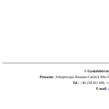
© Gyulafehérvár
Postacím:
Arhiepiscopia Romano-Catolică Alba Iu
Tel.:
+40-258-811.689, +
E-mail: