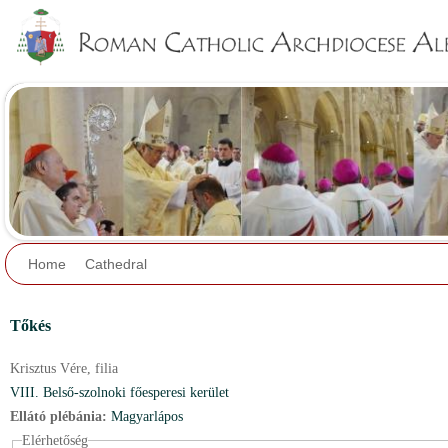
Jump to navigation
Home
Cathedral
Tőkés
Krisztus Vére,
filia
VIII. Belső-szolnoki főesperesi kerület
Ellátó plébánia:
Magyarlápos
Elérhetőség