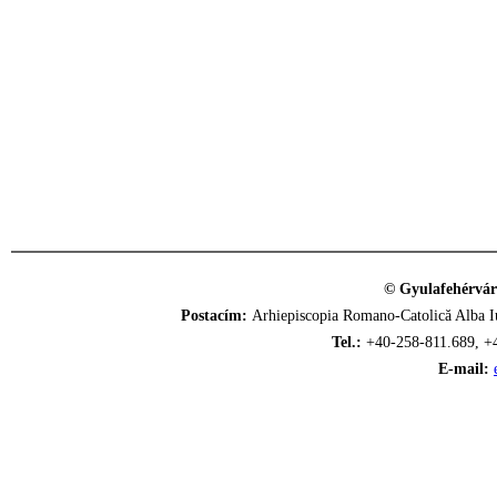
© Gyulafehérvár
Postacím:
Arhiepiscopia Romano-Catolică Alba Iu
Tel.:
+40-258-811.689, +
E-mail: