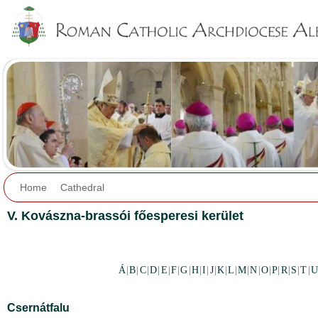
Jump to navigation
Home
Cathedral
V. Kovászna-brassói főesperesi kerület
Á
|
B
|
C
|
D
|
E
|
F
|
G
|
H
|
I
|
J
|
K
|
L
|
M
|
N
|
O
|
P
|
R
|
S
|
T
|
U
Csernátfalu