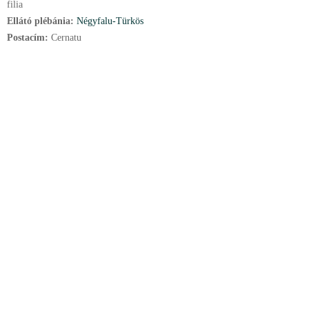
filia
Ellátó plébánia:
Négyfalu-Türkös
Postacím:
Cernatu