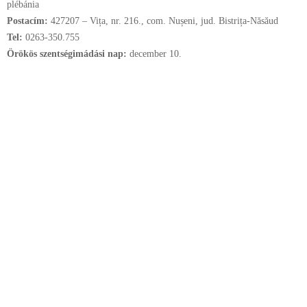
plébánia
Postacím:
427207 – Vița, nr. 216., com. Nușeni, jud. Bistrița-Năsăud
Tel:
0263-350.755
Örökös szentségimádási nap:
december
10.