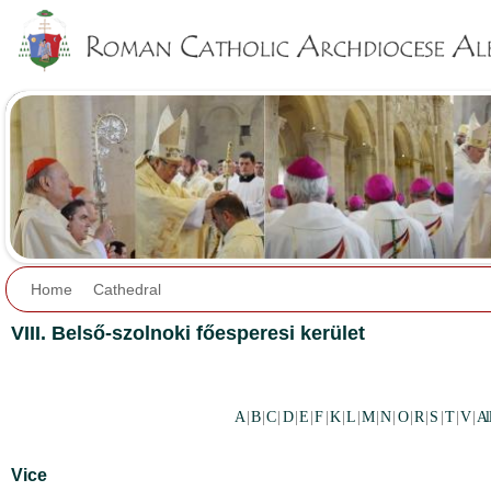
Jump to navigation
Home
Cathedral
VIII. Belső-szolnoki főesperesi kerület
A
|
B
|
C
|
D
|
E
|
F
|
K
|
L
|
M
|
N
|
O
|
R
|
S
|
T
|
V
|
Al
Vice