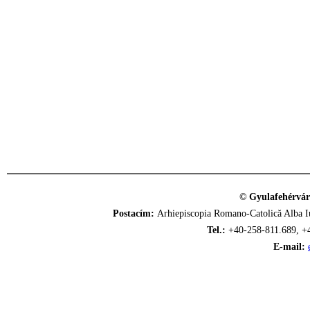
© Gyulafehérvár
Postacím:
Arhiepiscopia Romano-Catolică Alba Iu
Tel.:
+40-258-811.689, +
E-mail: