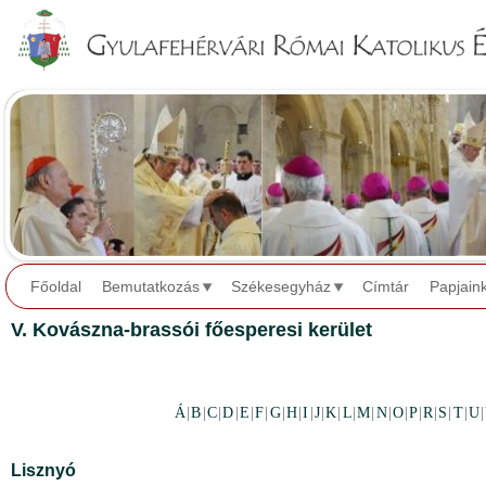
Jump to navigation
Főoldal
Bemutatkozás
Székesegyház
Címtár
Papjain
V. Kovászna-brassói főesperesi kerület
Á
|
B
|
C
|
D
|
E
|
F
|
G
|
H
|
I
|
J
|
K
|
L
|
M
|
N
|
O
|
P
|
R
|
S
|
T
|
U
|
Lisznyó