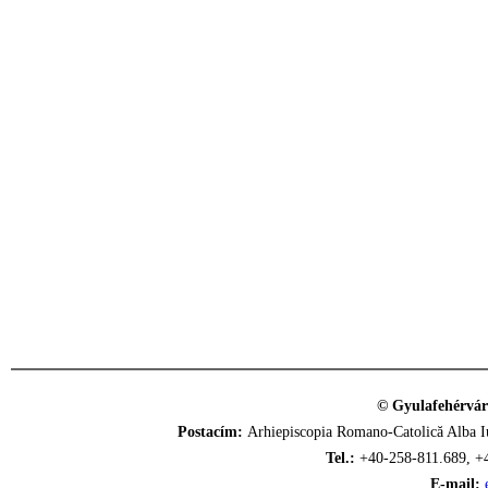
© Gyulafehérvár
Postacím:
Arhiepiscopia Romano-Catolică Alba Iu
Tel.:
+40-258-811.689, +
E-mail: