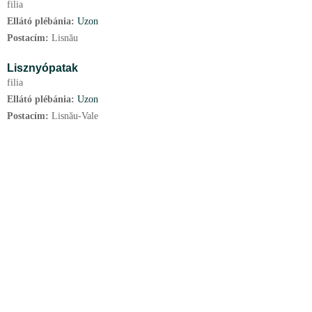
filia
Ellátó plébánia:
Uzon
Postacím:
Lisnău
Lisznyópatak
filia
Ellátó plébánia:
Uzon
Postacím:
Lisnău-Vale