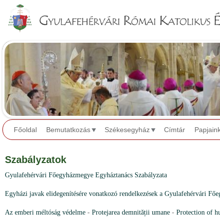
Jump to navigation
Főoldal
Bemutatkozás
Székesegyház
Címtár
Papjain
Szabályzatok
Gyulafehérvári Főegyházmegye Egyháztanács Szabályzata
Egyházi javak elidegenítésére vonatkozó rendelkezések a Gyulafehérvári F
Az emberi méltóság védelme
-
Protejarea demnității umane
-
Protection of h