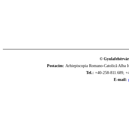
© Gyulafehérvár
Postacím:
Arhiepiscopia Romano-Catolică Alba Iu
Tel.:
+40-258-811.689, +
E-mail: