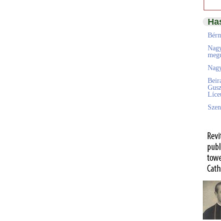
Ha
Bérm
Nagy
megú
Nagy
Beir
Gusz
Líc
Szen