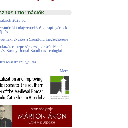
sznos információk
álások 2025-ben
csütörtöki olajszentelés és a papi ígéretek
jítása
pénteki gyűjtés a Szentföld megsegítésére
atkozás és képességvizsga a Gróf Majláth
táv Károly Római Katolikus Teológiai
eumba
tírás-vasárnapi gyűjtés
More...