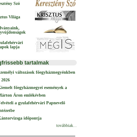
esztény Szó
ztus Világa
dványaink,
yvújdonságok
ulafehérvári
papok lapja
gfrissebb tartalmak
Személyi változások főegyházmegyénkben
 2026
Kiemelt főegyházmegyei események a
Márton Áron emlékévben
elvételi a gyulafehérvári Papnevelő
ntézetbe
ántorvizsga időpontja
továbbiak...