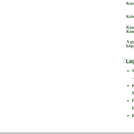
Ker
Kris
Kia
Kön
A gy
kis
Le
–
F
I
K