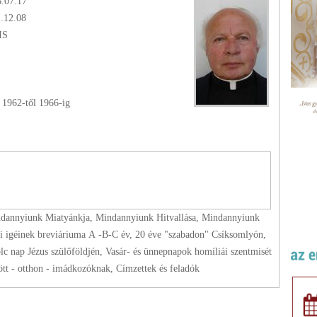
8.07.17
1.12.08
SIS
-
1962
-től
1966
-ig
ndannyiunk Miatyánkja, Mindannyiunk Hitvallása, Mindannyiunk
api igéinek breviáriuma A -B-C év, 20 éve "szabadon" Csíksomlyón,
nap Jézus szülőföldjén, Vasár- és ünnepnapok homíliái szentmisét
ött - otthon - imádkozóknak, Címzettek és feladók