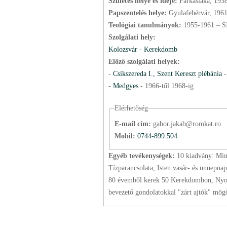
Születés helye és ideje:
Farkaslaka, 193
Papszentelés helye:
Gyulafehérvár, 196
Teológiai tanulmányok:
1955-1961 – 
Szolgálati hely:
Kolozsvár - Kerekdomb
Előző szolgálati helyek:
-
Csíkszereda I., Szent Kereszt plébánia
-
Medgyes
-
1966
-től
1968
-ig
Elérhetőség
E-mail cím:
gabor.jakab@romkat.ro
Mobil:
0744-899.504
Egyéb tevékenységek:
10 kiadvány: Mi
Tízparancsolata, Isten vasár- és ünnepn
80 évemből kerek 50 Kerekdombon, Nyolc 
bevezető gondolatokkal "zárt ajtók" mög