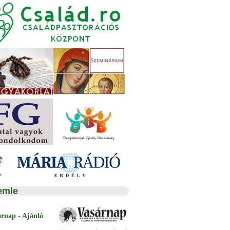
emle
árnap - Ajánló