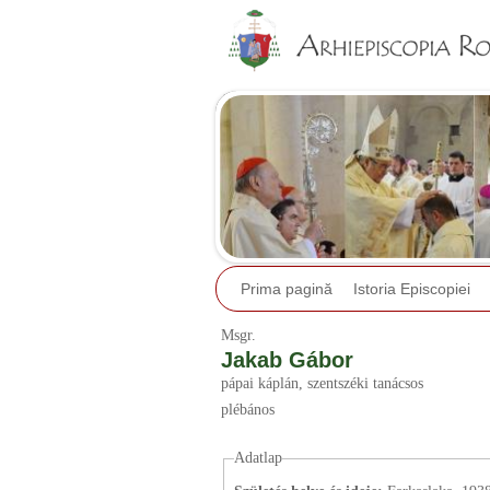
Prima pagină
Istoria Episcopiei
Msgr.
Jakab Gábor
pápai káplán
, szentszéki tanácsos
plébános
Adatlap