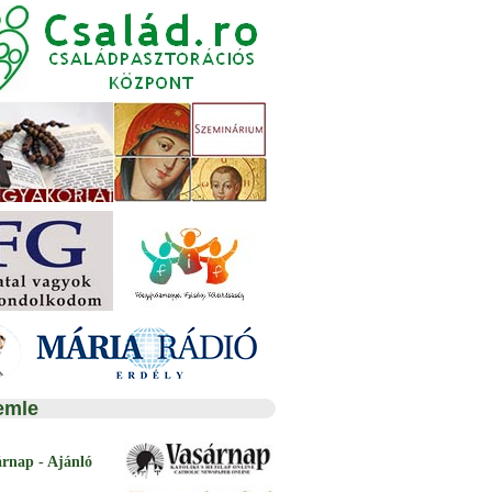
emle
árnap - Ajánló