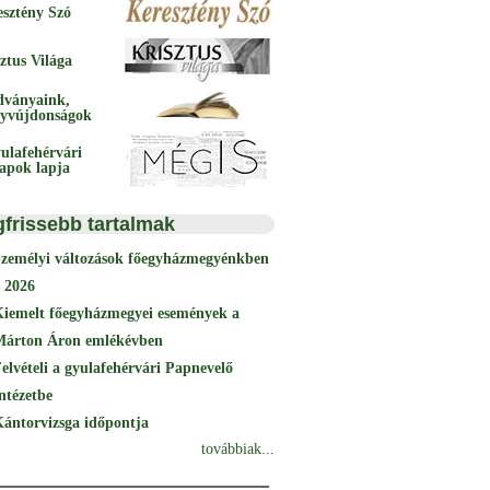
esztény Szó
ztus Világa
dványaink,
yvújdonságok
ulafehérvári
papok lapja
gfrissebb tartalmak
Személyi változások főegyházmegyénkben
 2026
Kiemelt főegyházmegyei események a
Márton Áron emlékévben
elvételi a gyulafehérvári Papnevelő
ntézetbe
ántorvizsga időpontja
továbbiak...