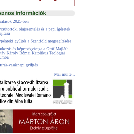
sznos információk
álások 2025-ben
csütörtöki olajszentelés és a papi ígéretek
jítása
pénteki gyűjtés a Szentföld megsegítésére
atkozás és képességvizsga a Gróf Majláth
táv Károly Római Katolikus Teológiai
eumba
tírás-vasárnapi gyűjtés
Mai multe...