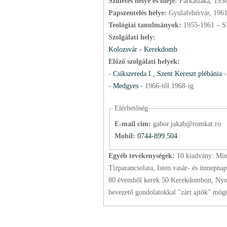
Születés helye és ideje:
Farkaslaka, 193
Papszentelés helye:
Gyulafehérvár, 196
Teológiai tanulmányok:
1955-1961 – 
Szolgálati hely:
Kolozsvár - Kerekdomb
Előző szolgálati helyek:
-
Csíkszereda I., Szent Kereszt plébánia
-
Medgyes
-
1966
-től
1968
-ig
Elérhetőség
E-mail cím:
gabor.jakab@romkat.ro
Mobil:
0744-899.504
Egyéb tevékenységek:
10 kiadvány: Mi
Tízparancsolata, Isten vasár- és ünnepn
80 évemből kerek 50 Kerekdombon, Nyolc 
bevezető gondolatokkal "zárt ajtók" mög