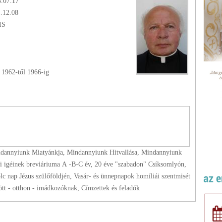
8.07.17
1.12.08
SIS
-
1962
-től
1966
-ig
ndannyiunk Miatyánkja, Mindannyiunk Hitvallása, Mindannyiunk
api igéinek breviáriuma A -B-C év, 20 éve "szabadon" Csíksomlyón,
nap Jézus szülőföldjén, Vasár- és ünnepnapok homíliái szentmisét
ött - otthon - imádkozóknak, Címzettek és feladók