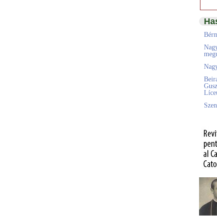
Ha
Bérm
Nagy
megú
Nagy
Beir
Gusz
Líc
Szen