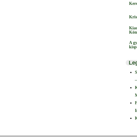
Ker
Kris
Kia
Kön
A gy
kis
Le
–
F
I
K