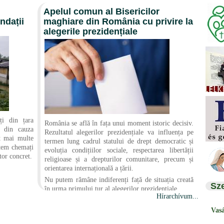
în planurile sale de mântuire.
Apelul comun al Bisericilor
ndații
maghiare din România cu privire la
alegerile prezidențiale
ți din țara
România se află în fața unui moment istoric decisiv.
e din cauza
Rezultatul alegerilor prezidențiale va influența pe
at mai multe
termen lung cadrul statului de drept democratic și
ntem chemați
evoluția condițiilor sociale, respectarea libertății
tor concret.
religioase și a drepturilor comunitare, precum și
orientarea internațională a țării.
Nu putem rămâne indiferenți față de situația creată
Sz
în urma primului tur al alegerilor prezidențiale.
Hírarchívum...
Vas