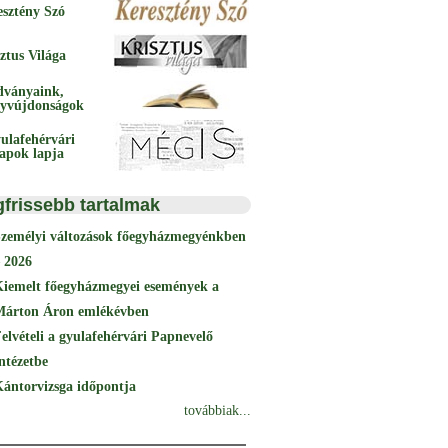
esztény Szó
ztus Világa
dványaink,
yvújdonságok
ulafehérvári
papok lapja
gfrissebb tartalmak
Személyi változások főegyházmegyénkben
 2026
Kiemelt főegyházmegyei események a
Márton Áron emlékévben
elvételi a gyulafehérvári Papnevelő
ntézetbe
ántorvizsga időpontja
továbbiak...