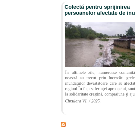
Colectă pentru sprijinirea
persoanelor afectate de inu
În ultimele zile, numeroase comunită
noastră au trecut prin încercări grel
inundațiilor devastatoare care au afect
regiuni.În fața suferinței aproapelui, su
la solidaritate creștină, compasiune și aju
Circulara VI. / 2025.