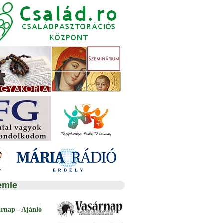
emle
árnap - Ajánló