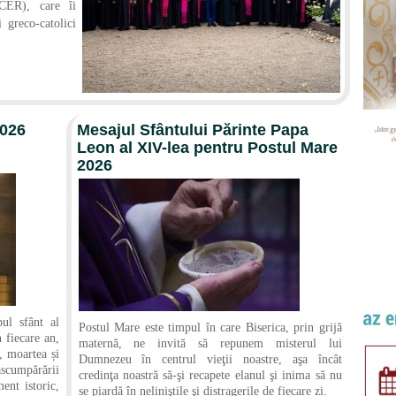
CER), care îi
degra
 greco-catolici
oamen
cumpă
disce
2026
Mesajul Sfântului Părinte Papa
Leon al XIV-lea pentru Postul Mare
2026
ul sfânt al
Postul Mare este timpul în care Biserica, prin grijă
 fiecare an,
maternă, ne invită să repunem misterul lui
 moartea și
Dumnezeu în centrul vieţii noastre, aşa încât
scumpărării
credinţa noastră să-şi recapete elanul şi inima să nu
nt istoric,
se piardă în neliniştile şi distragerile de fiecare zi.