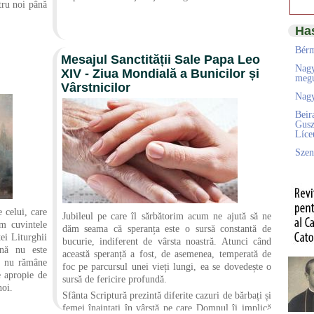
tru noi până
Ha
Bérm
Mesajul Sanctității Sale Papa Leo
Nagy
XIV - Ziua Mondială a Bunicilor și
megú
Vârstnicilor
Nagy
Beir
Gusz
Líc
Szen
 celui, care
Jubileul pe care îl sărbătorim acum ne ajută să ne
im cuvintele
dăm seama că speranța este o sursă constantă de
tei Liturghii
bucurie, indiferent de vârsta noastră. Atunci când
ună nu este
această speranță a fost, de asemenea, temperată de
u nu rămâne
foc pe parcursul unei vieți lungi, ea se dovedește o
se apropie de
sursă de fericire profundă.
noi.
Sfânta Scriptură prezintă diferite cazuri de bărbați și
femei înaintați în vârstă pe care Domnul îi implică