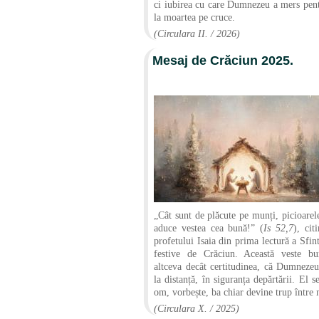
ci iubirea cu care Dumnezeu a mers pen
la moartea pe cruce.
(Circulara II. / 2026)
Mesaj de Crăciun 2025.
„Cât sunt de plăcute pe munți, picioarele
aduce vestea cea bună!” (
Is
52,7
), cit
profetului Isaia din prima lectură a Sfin
festive de Crăciun. Această veste b
altceva decât certitudinea, că Dumneze
la distanță, în siguranța depărtării. El 
om, vorbește, ba chiar devine trup între 
(Circulara X. / 2025)