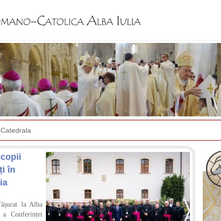
Jump to navigation
Catedrala
copii
„În
i în
efor
ia
Sal
ășurat la Alba
În lu
 a Conferinței
tens