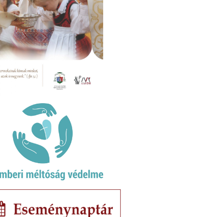
darea discursului public trezesc în inimile multor
i teamă și nesiguranță, este esențial spiritul de
tare, al responsabilității și al practicării
rnământului.