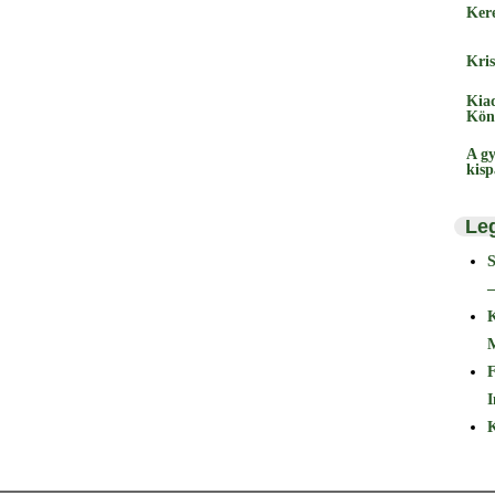
Ker
Kris
Kia
Kön
A gy
kis
Le
–
F
I
K