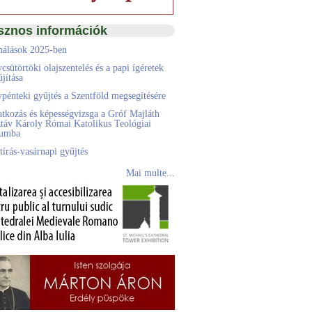
sznos információk
álások 2025-ben
csütörtöki olajszentelés és a papi ígéretek
jítása
pénteki gyűjtés a Szentföld megsegítésére
atkozás és képességvizsga a Gróf Majláth
táv Károly Római Katolikus Teológiai
eumba
tírás-vasárnapi gyűjtés
Mai multe...