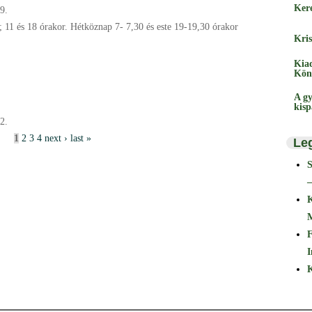
Ker
9.
 11 és 18 órakor. Hétköznap 7- 7,30 és este 19-19,30 órakor
Kris
Kia
Kön
A gy
kis
2.
1
2
3
4
next ›
last »
Le
–
F
I
K