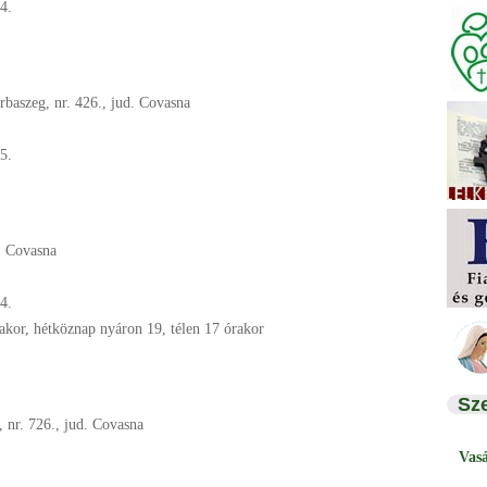
4.
rbaszeg, nr. 426., jud. Covasna
5.
. Covasna
4.
akor, hétköznap nyáron 19, télen 17 órakor
Sz
, nr. 726., jud. Covasna
Vas