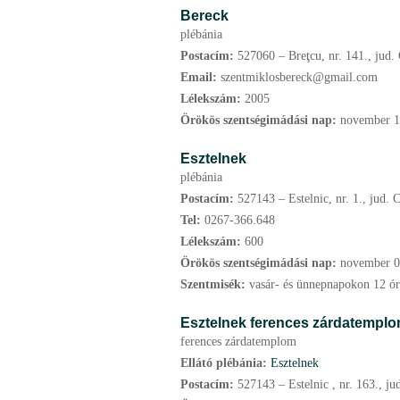
Bereck
plébánia
Postacím:
527060 – Breţcu, nr. 141., jud.
Email:
szentmiklosbereck@gmail.com
Lélekszám:
2005
Örökös szentségimádási nap:
november
1
Esztelnek
plébánia
Postacím:
527143 – Estelnic, nr. 1., jud. 
Tel:
0267-366.648
Lélekszám:
600
Örökös szentségimádási nap:
november
0
Szentmisék:
vasár- és ünnepnapokon 12 ó
Esztelnek ferences zárdatempl
ferences zárdatemplom
Ellátó plébánia:
Esztelnek
Postacím:
527143 – Estelnic , nr. 163., j