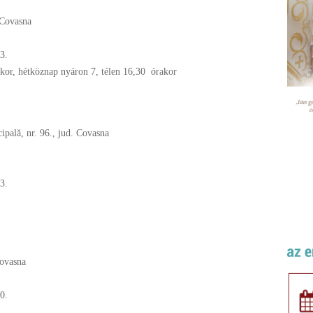
 Covasna
3.
akor, hétköznap nyáron 7, télen 16,30 órakor
cipală, nr. 96., jud. Covasna
3.
Covasna
0.