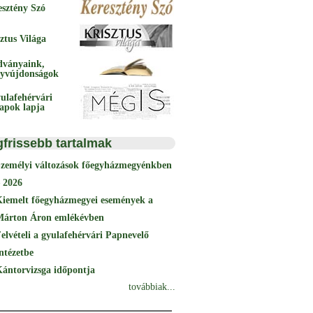
esztény Szó
ztus Világa
dványaink,
yvújdonságok
ulafehérvári
papok lapja
gfrissebb tartalmak
Személyi változások főegyházmegyénkben
 2026
Kiemelt főegyházmegyei események a
Márton Áron emlékévben
elvételi a gyulafehérvári Papnevelő
ntézetbe
ántorvizsga időpontja
továbbiak...