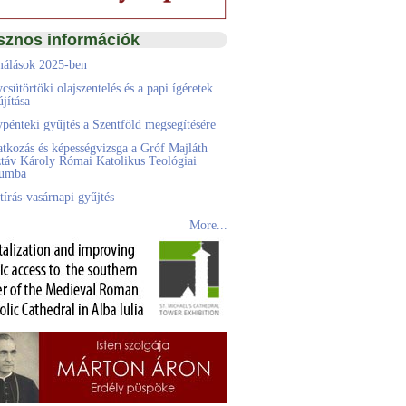
sznos információk
álások 2025-ben
csütörtöki olajszentelés és a papi ígéretek
jítása
pénteki gyűjtés a Szentföld megsegítésére
atkozás és képességvizsga a Gróf Majláth
táv Károly Római Katolikus Teológiai
eumba
tírás-vasárnapi gyűjtés
More...