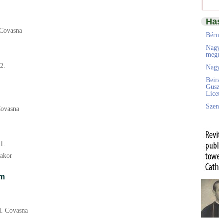
Ha
 Covasna
Bérm
Nagy
megú
2.
Nagy
Beir
Gusz
Líc
Szen
Covasna
1.
rakor
om
ud. Covasna