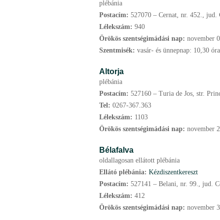
plébánia
Postacím:
527070 – Cernat, nr. 452., jud.
Lélekszám:
940
Örökös szentségimádási nap:
november
0
Szentmisék:
vasár- és ünnepnap: 10,30 ór
Altorja
plébánia
Postacím:
527160 – Turia de Jos, str. Prin
Tel:
0267-367.363
Lélekszám:
1103
Örökös szentségimádási nap:
november
2
Bélafalva
oldallagosan ellátott plébánia
Ellátó plébánia:
Kézdiszentkereszt
Postacím:
527141 – Belani, nr. 99., jud. 
Lélekszám:
412
Örökös szentségimádási nap:
november
3