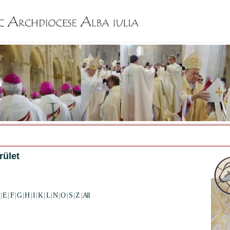
Jump to navigation
rület
|
E
|
F
|
G
|
H
|
I
|
K
|
L
|
N
|
O
|
S
|
Z
|
All