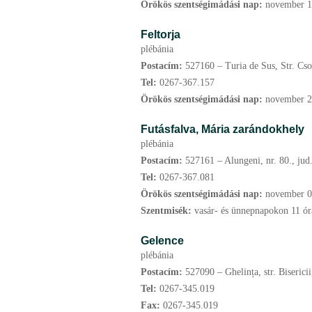
Örökös szentségimádási nap:
november
1
Feltorja
plébánia
Postacím:
527160 – Turia de Sus, Str. Cso
Tel:
0267-367.157
Örökös szentségimádási nap:
november
2
Futásfalva,
Mária zarándokhely
plébánia
Postacím:
527161 – Alungeni, nr. 80., jud
Tel:
0267-367.081
Örökös szentségimádási nap:
november
0
Szentmisék:
vasár- és ünnepnapokon 11 ór
Gelence
plébánia
Postacím:
527090 – Ghelința, str. Bisericii
Tel:
0267-345.019
Fax:
0267-345.019