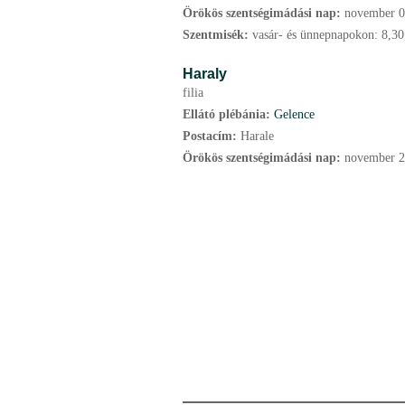
Örökös szentségimádási nap:
november
0
Szentmisék:
vasár- és ünnepnapokon: 8,30;
Haraly
filia
Ellátó plébánia:
Gelence
Postacím:
Harale
Örökös szentségimádási nap:
november
2
P
a
g
e
s