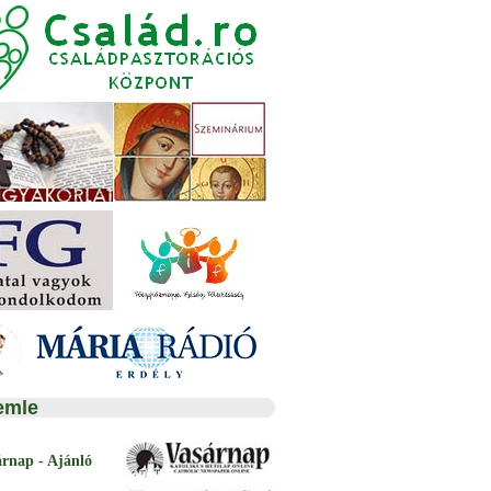
emle
árnap - Ajánló