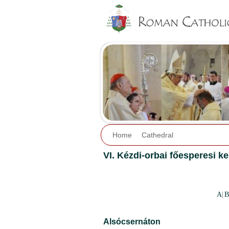
Home
Cathedral
VI. Kézdi-orbai főesperesi ke
A
|
B
Alsócsernáton