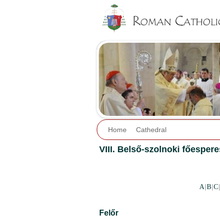
Home
Cathedral
VIII. Belső-szolnoki főespere
A
|
B
|
C
Felőr