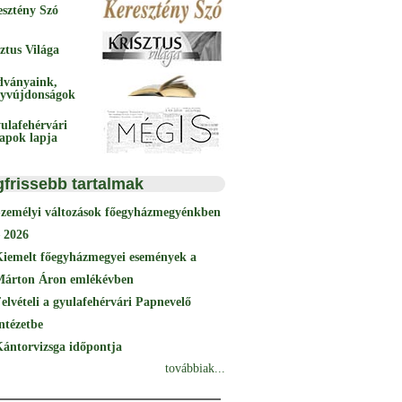
esztény Szó
ztus Világa
dványaink,
yvújdonságok
ulafehérvári
papok lapja
gfrissebb tartalmak
Személyi változások főegyházmegyénkben
 2026
Kiemelt főegyházmegyei események a
Márton Áron emlékévben
elvételi a gyulafehérvári Papnevelő
ntézetbe
ántorvizsga időpontja
továbbiak...