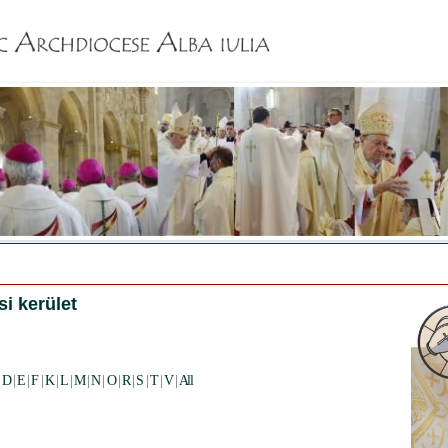
Jump to navigation
si kerület
|
D
|
E
|
F
|
K
|
L
|
M
|
N
|
O
|
R
|
S
|
T
|
V
|
All