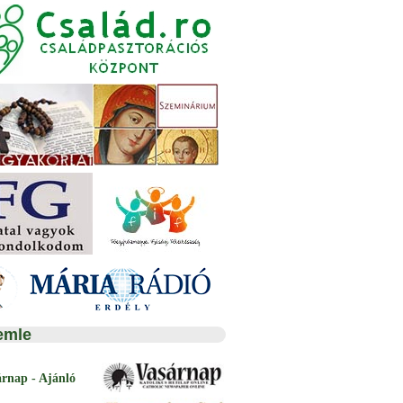
emle
árnap - Ajánló