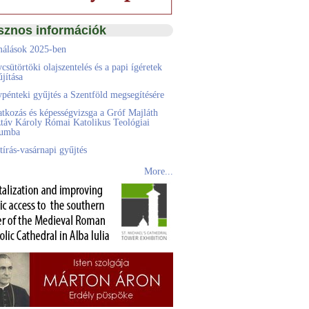
sznos információk
álások 2025-ben
csütörtöki olajszentelés és a papi ígéretek
jítása
pénteki gyűjtés a Szentföld megsegítésére
atkozás és képességvizsga a Gróf Majláth
táv Károly Római Katolikus Teológiai
eumba
tírás-vasárnapi gyűjtés
More...