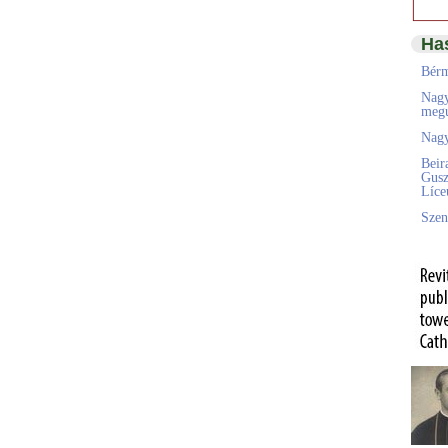
Ha
Bérm
Nagy
megú
Nagy
Beir
Gusz
Líc
Szen