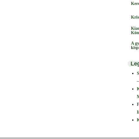
Ker
Kris
Kia
Kön
A gy
kis
Le
–
F
I
K