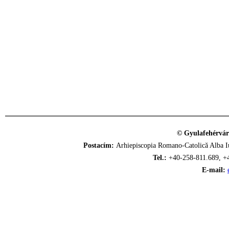
© Gyulafehérvár
Postacím:
Arhiepiscopia Romano-Catolică Alba Iu
Tel.:
+40-258-811.689, +
E-mail: