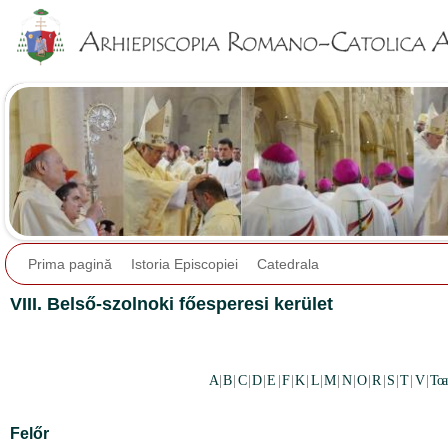
Jump to navigation
Prima pagină
Istoria Episcopiei
Catedrala
VIII. Belső-szolnoki főesperesi kerület
A
|
B
|
C
|
D
|
E
|
F
|
K
|
L
|
M
|
N
|
O
|
R
|
S
|
T
|
V
|
Toa
Felőr