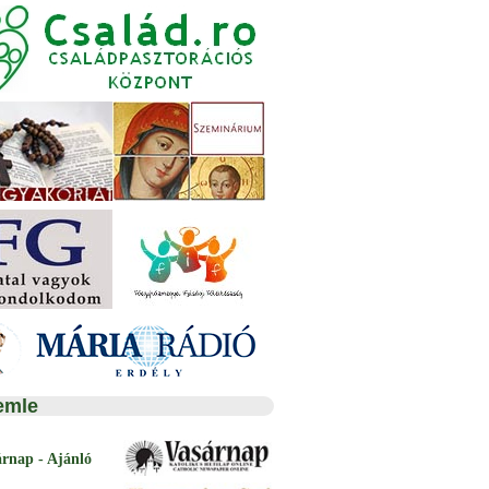
emle
árnap - Ajánló