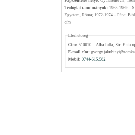
Papszentelés helye:
Gyulafehérvár, 196
Teológiai tanulmányok:
1963-1969 – SI
Egyetem, Róma; 1972-1974 – Pápai Bibli
cím
Elérhetőség
Cím:
510010 – Alba Iulia, Str. Episco
E-mail cím:
gyorgy.jakubinyi@romkat
Mobil:
0744-615.582