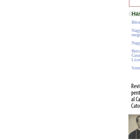
Ha
Bérm
Nagy
megú
Nagy
Beir
Gusz
Líc
Szen