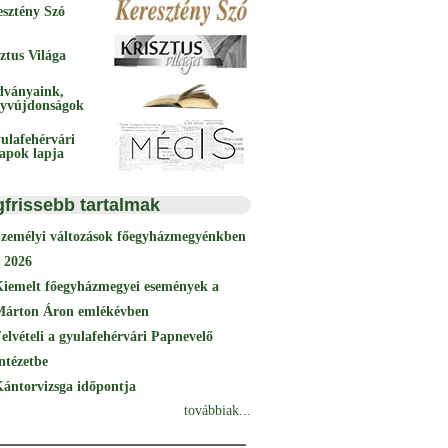
esztény Szó
ztus Világa
dványaink,
yvújdonságok
ulafehérvári
papok lapja
gfrissebb tartalmak
Személyi változások főegyházmegyénkben
 2026
Kiemelt főegyházmegyei események a
Márton Áron emlékévben
elvételi a gyulafehérvári Papnevelő
ntézetbe
ántorvizsga időpontja
továbbiak...