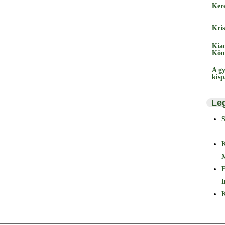
Ker
Kris
Kia
Kön
A gy
kis
Le
–
F
I
K