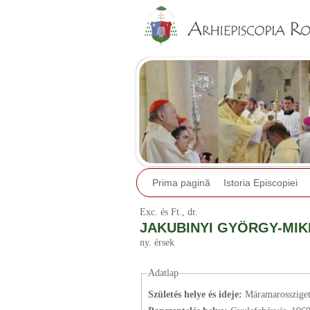
Prima pagină
Istoria Episcopiei
Exc. és Ft., dr.
JAKUBINYI GYÖRGY-MI
ny. érsek
Adatlap
Születés helye és ideje:
Máramarossziget