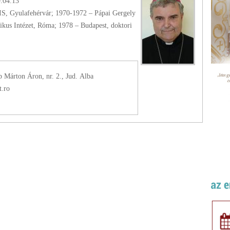
9.04.13
S, Gyulafehérvár; 1970-1972 – Pápai Gergely
kus Intézet, Róma; 1978 – Budapest, doktori
p Márton Áron, nr. 2., Jud. Alba
.ro