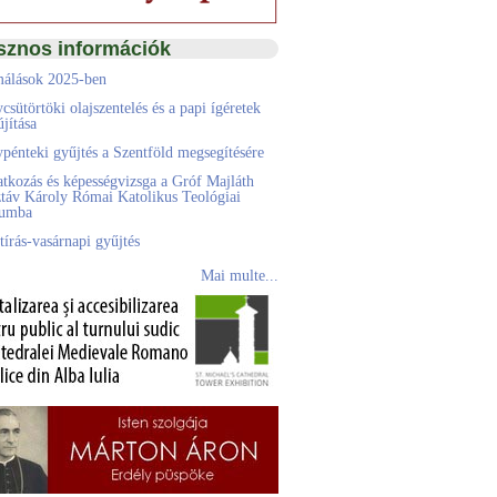
sznos információk
álások 2025-ben
csütörtöki olajszentelés és a papi ígéretek
jítása
pénteki gyűjtés a Szentföld megsegítésére
atkozás és képességvizsga a Gróf Majláth
táv Károly Római Katolikus Teológiai
eumba
tírás-vasárnapi gyűjtés
Mai multe...