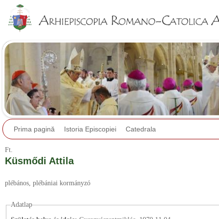
Jump to navigation
Prima pagină
Istoria Episcopiei
Catedrala
Ft.
Küsmődi Attila
plébános
, plébániai kormányzó
Adatlap