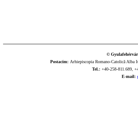
© Gyulafehérvár
Postacím:
Arhiepiscopia Romano-Catolică Alba Iu
Tel.:
+40-258-811.689, +
E-mail: