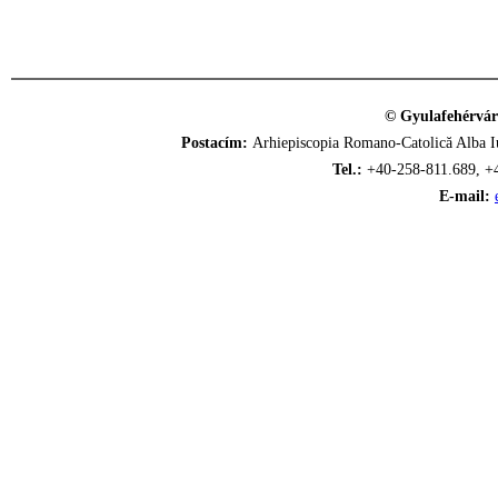
© Gyulafehérvár
Postacím:
Arhiepiscopia Romano-Catolică Alba Iu
Tel.:
+40-258-811.689, +
E-mail: