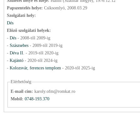
Születés helye és ideje:
Halmi (Szatmár megye), 1976.12.12
Papszentelés helye:
Csíksomlyó, 2008.03.29
Szolgálati hely:
Dés
Előző szolgálati helyek:
-
Dés
-
2008
-től
2009
-ig
-
Szászsebes
-
2009
-től
2019
-ig
-
Déva II.
-
2019
-től
2020
-ig
-
Kajántó
-
2020
-től
2024
-ig
-
Kolozsvár, ferences templom
-
2020
-től
2025
-ig
Elérhetőség
E-mail cím:
karoly.ofm@romkat.ro
Mobil:
0748-193.370