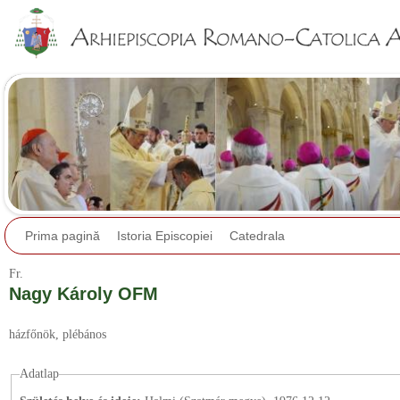
Jump to navigation
Prima pagină
Istoria Episcopiei
Catedrala
Fr.
Nagy Károly OFM
házfőnök
, plébános
Adatlap