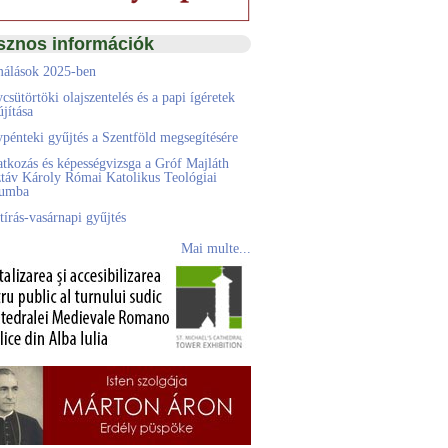
sznos információk
álások 2025-ben
csütörtöki olajszentelés és a papi ígéretek
jítása
pénteki gyűjtés a Szentföld megsegítésére
atkozás és képességvizsga a Gróf Majláth
táv Károly Római Katolikus Teológiai
eumba
tírás-vasárnapi gyűjtés
Mai multe...