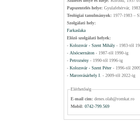
Születés helye és ideje:
Korond, 1957.0
Papszentelés helye:
Gyulafehérvár, 198
Teológiai tanulmányok:
1977-1983 – S
Szolgálati hely:
Farkaslaka
Előző szolgálati helyek:
-
Kolozsvár - Szent Mihály
-
1983
-től
19
-
Alsócsernáton
-
1987
-től
1990
-ig
-
Petrozsény
-
1990
-től
1996
-ig
-
Kolozsvár - Szent Péter
-
1996
-től
200
-
Marosvásárhely I.
-
2009
-től
2022
-ig
Elérhetőség
E-mail cím:
denes.olah@romkat.ro
Mobil:
0742-799.569