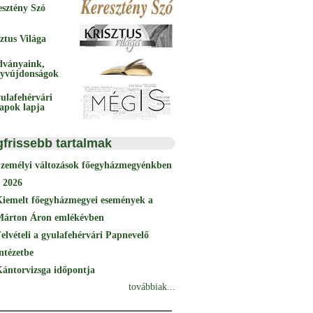
esztény Szó
ztus Világa
dványaink,
yvújdonságok
ulafehérvári
papok lapja
gfrissebb tartalmak
Személyi változások főegyházmegyénkben
 2026
Kiemelt főegyházmegyei események a
Márton Áron emlékévben
elvételi a gyulafehérvári Papnevelő
ntézetbe
ántorvizsga időpontja
továbbiak...