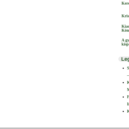
Ker
Kris
Kia
Kön
A gy
kis
Le
–
F
I
K