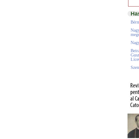
Ha
Bérm
Nagy
megú
Nagy
Beir
Gusz
Líc
Szen