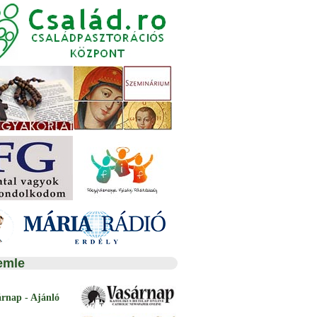
emle
árnap - Ajánló