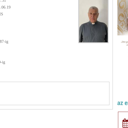
1.31
3.06.19
IS
87
-ig
9
-ig