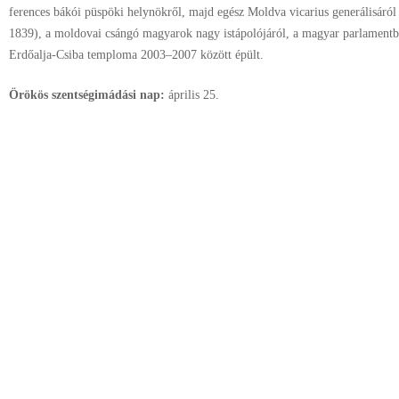
ferences bákói püspöki helynökről, majd egész Moldva vicarius generálisáról
1839), a moldovai csángó magyarok nagy istápolójáról, a magyar parlamentbe
Erdőalja-Csiba temploma 2003–2007 között épült.
Örökös szentségimádási nap:
április
25.