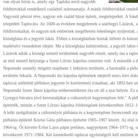
van olyan leírás is, amely egy Taploka nevű nagyobb
földbirtokkal rendelkező családtól származtatja. A másik földbirtokkal rendel
Vagyonát pénzzé téve, nagyon sok család házat épített, megtelepedett. A Sánd
telepedett Taplocára. Az 1600-as években megjelentek a szárhegyi Lázárok, aki
földbirtokaikat, és nagyon sok embernek megélhetési lehetőséget nyújtottak. 
községháza és a jegyzői lakás. Ebben a községházban hoztak ítéletet és kíno
madéfalvi veszedelem idején. Ma a községháza kultúrotthon, a jegyzői lakás
Lázárok adták a községi temető területének nagyobb részét, amely ma a taplo
az első temető helyisége a Szent Lőrinc kápolna cinterme volt. A második a d
Nepomuki szentély mögötti majdnem 1 hektáros területén, a harmadik a pléb
területén fekszik. A Nepomuki kis kápolna építésének idejéről nincs leírt do
taplocai születésű plébános jegyezte le kortörténeti írásaiban, aki 1892-ben 
Nepomuki Szent János kápolna emberemlékezet óta ott áll a mai helyén. Ez a 
Gyergyó búcsúra jövő keresztaljákat a csíksomlyói kegytemplom felé.” A p
építették, miután a Szent Lőrinc-kápolna földrengések következtében 1812–
A lelki szolgáltatást a csíksomlyói plébánia és a kegytemplom ferencrendi atyá
plébánia épületét Körösi Géza plébános építtette 1905–1907 között. Az első
1964-ig. Őt követte Erőss Lajos pápai prelátus, nagyprépost 1964–1971-ig, 
következett 1971–1984. Két kiemelkedő taplocai egyéniségről kell említést 