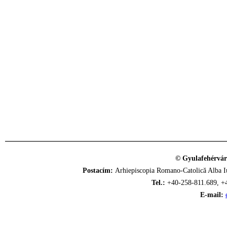
© Gyulafehérvár
Postacím:
Arhiepiscopia Romano-Catolică Alba Iu
Tel.:
+40-258-811.689, +
E-mail: