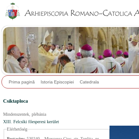
Jump to navigation
Prima pagină
Istoria Episcopiei
Catedrala
Csíktaploca
Mindenszentek,
plébánia
XIII. Felcsíki főesperesi kerület
Elérhetőség
Postacím:
530240 – Miercurea Ciuc, str. Topliţa, nr.