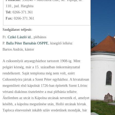
110., jud. Harghita
Tel:
0266-371.361
Fax:
0266-371.361
Szolgálatot teljesít:
Ft.
Czikó László id.
, plébános
P.
Balla Péter Barnabás OSPPE
, kisegítő lelkész
Bartos András, kántor
A csíksomlyói anyaegyházhoz tartozott 1908-ig. Mint
polgári község, már a 15. században önkormányzattal
rendelkezett. Saját temploma még nem volt, ezért
Csíksomlyóra jártak a Szent Péter egyházhoz. A hivatalosan
megemlített első kápolnát 1726-ban építették Szent Lőrinc
vértanú diakónus tiszteletére a mai plébánia telkére.
Átellenben az utcát is Kápolna utcának nevezték el, amelyet
később, a kápolna megszűnése után, Holló utcának hívtak.
Taploca elnevezését inkább szláv eredetűnek mondják, bár