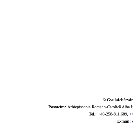
© Gyulafehérvár
Postacím:
Arhiepiscopia Romano-Catolică Alba Iu
Tel.:
+40-258-811.689, +
E-mail: