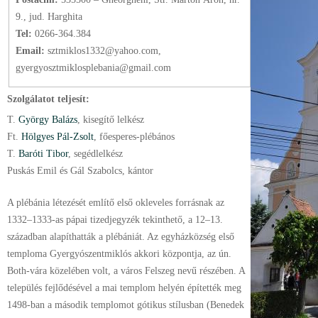
9., jud. Harghita
Tel:
0266-364.384
Email:
sztmiklos1332@yahoo.com,
gyergyosztmiklosplebania@gmail.com
Szolgálatot teljesít:
T.
György Balázs
, kisegítő lelkész
Ft.
Hölgyes Pál-Zsolt
, főesperes-plébános
T.
Baróti Tibor
, segédlelkész
Puskás Emil és Gál Szabolcs, kántor
A plébánia létezését említő első okleveles forrásnak az
1332–1333-as pápai tizedjegyzék tekinthető, a 12–13.
században alapíthatták a plébániát. Az egyházközség első
temploma Gyergyószentmiklós akkori központja, az ún.
Both-vára közelében volt, a város Felszeg nevű részében. A
település fejlődésével a mai templom helyén építették meg
1498-ban a második templomot gótikus stílusban (Benedek