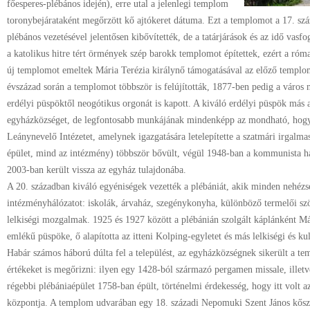
főesperes-plébános idején), erre utal a jelenlegi templom
toronybejárataként megőrzött kő ajtókeret dátuma. Ezt a templomot a 17. s
plébános vezetésével jelentősen kibővítették, de a tatárjárások és az idő vas
a katolikus hitre tért örmények szép barokk templomot építettek, ezért a róm
új templomot emeltek Mária Terézia királynő támogatásával az előző templom
évszázad során a templomot többször is felújították, 1877-ben pedig a város 
erdélyi püspöktől neogótikus orgonát is kapott. A kiváló erdélyi püspök más
egyházközséget, de legfontosabb munkájának mindenképp az mondható, hogy
Leánynevelő Intézetet, amelynek igazgatására letelepítette a szatmári irgalma
épület, mind az intézmény) többször bővült, végül 1948-ban a kommunista ha
2003-ban került vissza az egyház tulajdonába.
A 20. században kiváló egyéniségek vezették a plébániát, akik minden nehézsé
intézményhálózatot: iskolák, árvaház, szegénykonyha, különböző termelői szö
lelkiségi mozgalmak. 1925 és 1927 között a plébánián szolgált káplánként M
emlékű püspöke, ő alapította az itteni Kolping-egyletet és más lelkiségi és kul
Habár számos háború dúlta fel a települést, az egyházközségnek sikerült a te
értékeket is megőrizni: ilyen egy 1428-ból származó pergamen missale, illet
régebbi plébániaépület 1758-ban épült, történelmi érdekesség, hogy itt volt 
központja. A templom udvarában egy 18. századi Nepomuki Szent János kőszob