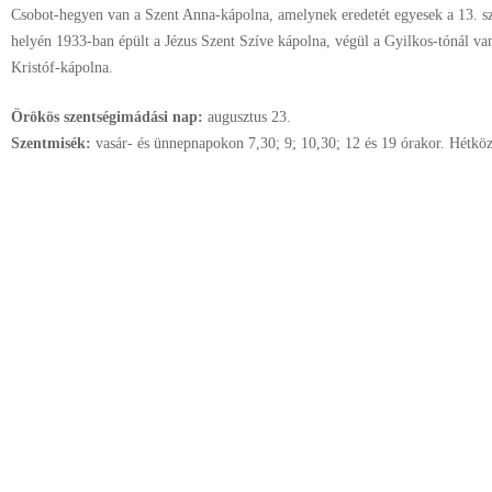
Csobot-hegyen van a Szent Anna-kápolna, amelynek eredetét egyesek a 13. sz
helyén 1933-ban épült a Jézus Szent Szíve kápolna, végül a Gyilkos-tónál van
Kristóf-kápolna.
Örökös szentségimádási nap:
augusztus
23.
Szentmisék:
vasár- és ünnepnapokon 7,30; 9; 10,30; 12 és 19 órakor. Hétkö