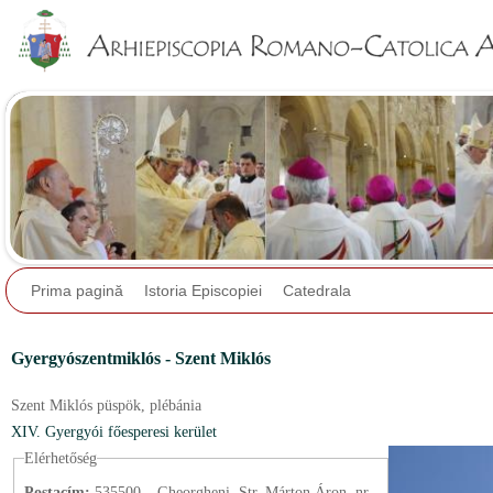
Jump to navigation
Prima pagină
Istoria Episcopiei
Catedrala
Gyergyószentmiklós - Szent Miklós
Szent Miklós püspök,
plébánia
XIV. Gyergyói főesperesi kerület
Elérhetőség
Postacím:
535500 – Gheorgheni, Str. Márton Áron, nr.