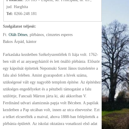
jud. Harghita
Tel:
0266-248.181
Szolgálatot teljesít:
Ft.
Oláh Dénes
, plébános
, címzetes esperes
Bakos Árpád, kántor
Farkaslaka kezdetben Székelyszentlélek fi liája volt. 1762-
ben vált el az anyaegyháztól és lett önálló plébánia. Először
egy kápolnát építettek Nepomuki Szent János tiszteletére a
falu alsó felében. Amint gyarapodott a hívek száma,
szükségessé vált egy nagyobb templom építése. Az építéshez
szükséges engedélyeket és a pénzbeli támogatást a falu
szülöttje, Fancsali Márton járta ki, aki akkoriban V.
Ferdinánd udvari alamizsnás papja volt Bécsben. A papilak
kezdetben a Pap utcában volt, innen az utca elnevezése. Ezt
a telket elcserélték a maival, ahova 1888-ban felépítették a
plébánia épületét. Az iskolai oktatásra vonatkozó első adat