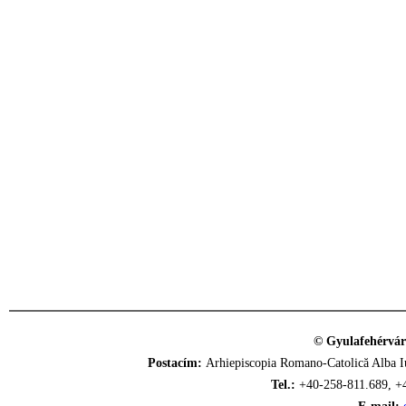
© Gyulafehérvár
Postacím:
Arhiepiscopia Romano-Catolică Alba Iu
Tel.:
+40-258-811.689, +