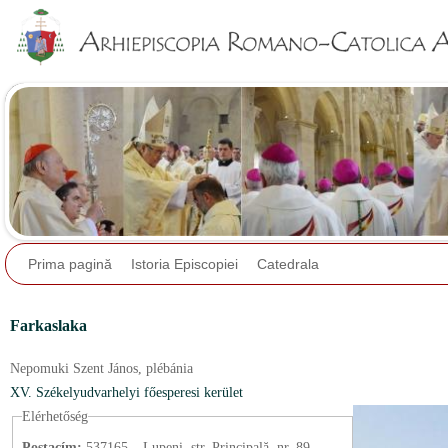
Jump to navigation
Prima pagină
Istoria Episcopiei
Catedrala
Farkaslaka
Nepomuki Szent János,
plébánia
XV. Székelyudvarhelyi főesperesi kerület
Elérhetőség
Postacím:
537165 – Lupeni, str. Principală, nr. 89.,