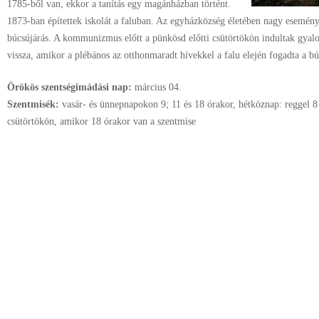
1785-ből van, ekkor a tanítás egy magánházban történt.
1873-ban építettek iskolát a faluban. Az egyházközség életében nagy esemény
búcsújárás. A kommunizmus előtt a pünkösd előtti csütörtökön indultak gyal
vissza, amikor a plébános az otthonmaradt hívekkel a falu elején fogadta a bú
Örökös szentségimádási nap:
március
04.
Szentmisék:
vasár- és ünnepnapokon 9; 11 és 18 órakor, hétköznap: reggel 8
csütörtökön, amikor 18 órakor van a szentmise