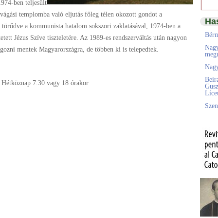
974-ben teljesült
 vágási templomba való eljutás főleg télen okozott gondot a
Ha
 törődve a kommunista hatalom sokszori zaklatásával, 1974-ben a
Bérm
etett Jézus Szíve tiszteletére. Az 1989-es rendszerváltás után nagyon
Nagy
lgozni mentek Magyarországra, de többen ki is telepedtek.
megú
Nagy
Beir
. Hétköznap 7.30 vagy 18 órakor
Gusz
Líc
Szen