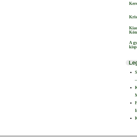
Ker
Kris
Kia
Kön
A gy
kis
Le
–
F
I
K