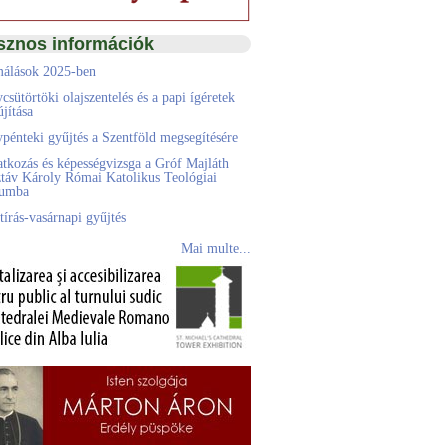
sznos információk
álások 2025-ben
csütörtöki olajszentelés és a papi ígéretek
jítása
pénteki gyűjtés a Szentföld megsegítésére
atkozás és képességvizsga a Gróf Majláth
táv Károly Római Katolikus Teológiai
eumba
tírás-vasárnapi gyűjtés
Mai multe...