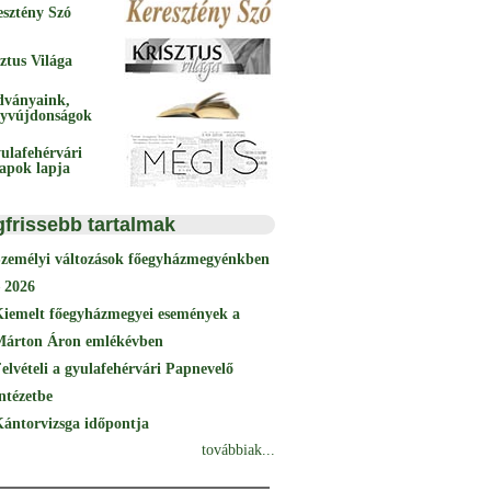
esztény Szó
ztus Világa
dványaink,
yvújdonságok
ulafehérvári
papok lapja
gfrissebb tartalmak
Személyi változások főegyházmegyénkben
 2026
Kiemelt főegyházmegyei események a
Márton Áron emlékévben
elvételi a gyulafehérvári Papnevelő
ntézetbe
ántorvizsga időpontja
továbbiak...