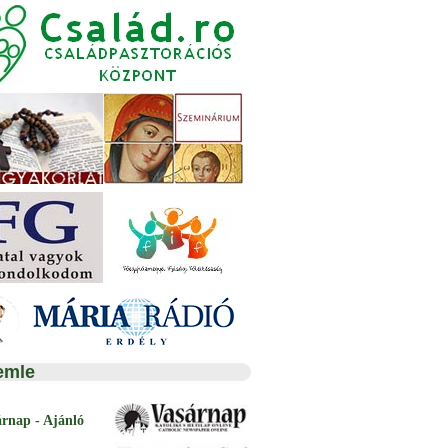
emle
árnap - Ajánló