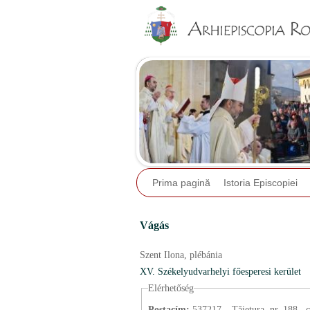
Prima pagină
Istoria Episcopiei
Vágás
Szent Ilona,
plébánia
XV. Székelyudvarhelyi főesperesi kerület
Elérhetőség
Postacím:
537217 – Tăietura, nr. 188.,