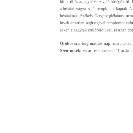
hitükről és az egyházhoz való hűségükről. 1
a bétaiak vágya: saját templomot kaptak. A
bétaiaknak. Székely Gergely plébános, nem
hívek önzetlen segítségével templomot építt
sokan elhagyták szülőföldjüket, részben do
Örökös szentségimádási nap:
március
22.
Szentmisék:
vasár- és ünnepnap 11 órakor