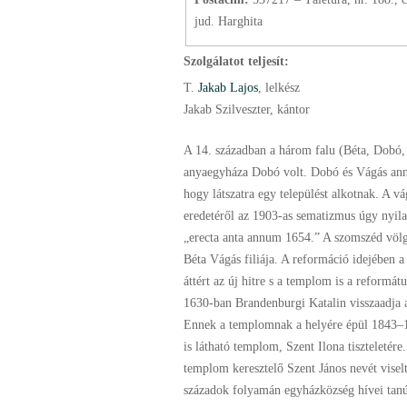
jud. Harghita
Szolgálatot teljesít:
T.
Jakab Lajos
, lelkész
Jakab Szilveszter, kántor
A 14. században a három falu (Béta, Dobó,
anyaegyháza Dobó volt. Dobó és Vágás anny
hogy látszatra egy települést alkotnak. A vá
eredetéről az 1903-as sematizmus úgy nyil
„erecta anta annum 1654.” A szomszéd völg
Béta Vágás filiája. A reformáció idejében a
áttért az új hitre s a templom is a reformát
1630-ban Brandenburgi Katalin visszaadja 
Ennek a templomnak a helyére épül 1843–
is látható templom, Szent Ilona tiszteletére
templom keresztelő Szent János nevét visel
századok folyamán egyházközség hívei tanú