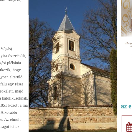
 Vágás)
ira összeépült,
gási plébánia
atkozik, hogy
yben elterülő
 falu egy része
usokélett, majd
a katolikusoknak.
1851 között a ma
. A korábbi
te. Az elmúlt
ságot tettek