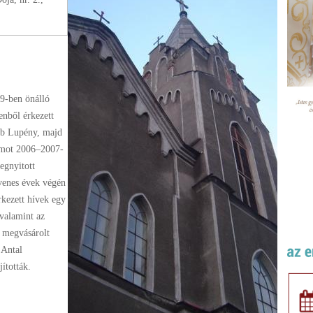
9-ben önálló
enből érkezett
bb Lupény, majd
lomot 2006–2007-
egnyitott
venes évek végén
rkezett hívek egy
 valamint az
y megvásárolt
 Antal
ították.