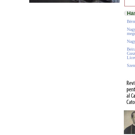
Ha
Bérm
Nagy
megú
Nagy
Beir
Gusz
Líc
Szen