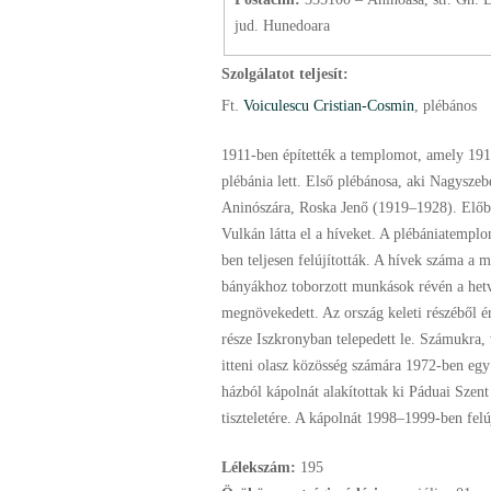
jud. Hunedoara
Szolgálatot teljesít:
Ft.
Voiculescu Cristian-Cosmin
, plébános
1911-ben építették a templomot, amely 191
plébánia lett. Első plébánosa, aki Nagyszeb
Aninószára, Roska Jenő (1919–1928). Elő
Vulkán látta el a híveket. A plébániatemp
ben teljesen felújították. A hívek száma a m
bányákhoz toborzott munkások révén a het
megnövekedett. Az ország keleti részéből é
része Iszkronyban telepedett le. Számukra,
itteni olasz közösség számára 1972-ben eg
házból kápolnát alakítottak ki Páduai Szent
tiszteletére. A kápolnát 1998–1999-ben felúj
Lélekszám:
195