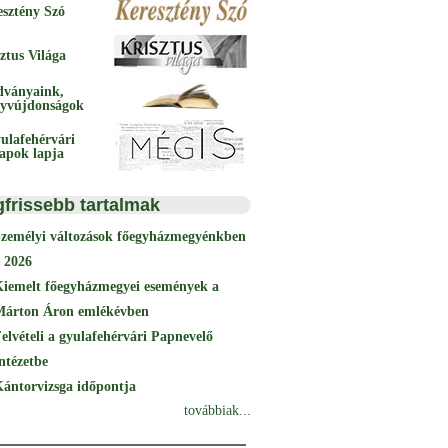
esztény Szó
ztus Világa
dványaink,
yvújdonságok
ulafehérvári
papok lapja
gfrissebb tartalmak
Személyi változások főegyházmegyénkben
 2026
Kiemelt főegyházmegyei események a
Márton Áron emlékévben
elvételi a gyulafehérvári Papnevelő
ntézetbe
ántorvizsga időpontja
továbbiak...