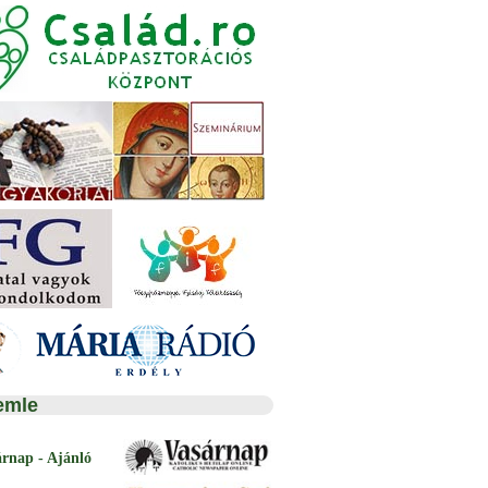
emle
árnap - Ajánló