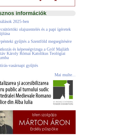
sznos információk
álások 2025-ben
csütörtöki olajszentelés és a papi ígéretek
jítása
pénteki gyűjtés a Szentföld megsegítésére
atkozás és képességvizsga a Gróf Majláth
táv Károly Római Katolikus Teológiai
eumba
tírás-vasárnapi gyűjtés
Mai multe...