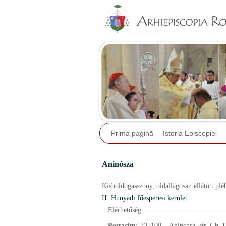
Prima pagină
Istoria Episcopiei
Aninósza
Kisboldogasszony,
oldallagosan ellátott plé
II. Hunyadi főesperesi kerület
Elérhetőség
Postacím:
335100 – Aninoasa, str. Gh. Do