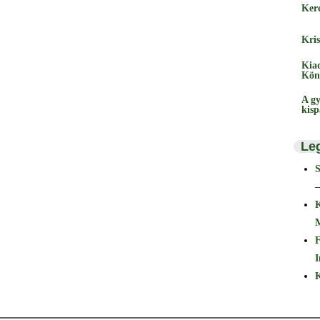
Ker
Kris
Kia
Kön
A gy
kis
Le
–
F
I
K