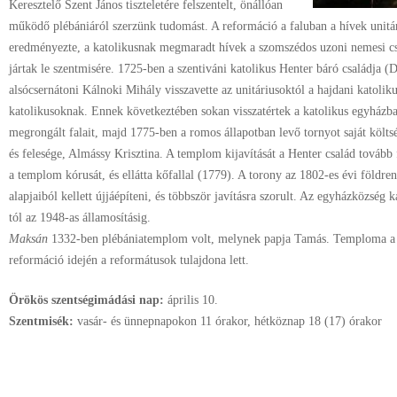
Keresztelő Szent János tiszteletére felszentelt, önállóan
működő plébániáról szerzünk tudomást. A reformáció a faluban a hívek unitári
eredményezte, a katolikusnak megmaradt hívek a szomszédos uzoni nemesi cs
jártak le szentmisére. 1725-ben a szentiváni katolikus Henter báró családja (
alsócsernátoni Kálnoki Mihály visszavette az unitáriusoktól a hajdani katolik
katolikusoknak. Ennek következtében sokan visszatértek a katolikus egyházba
megrongált falait, majd 1775-ben a romos állapotban levő tornyot saját költsé
és felesége, Almássy Krisztina. A templom kijavítását a Henter család tovább f
a templom kórusát, és ellátta kőfallal (1779). A torony az 1802-es évi földr
alapjaiból kellett újjáépíteni, és többször javításra szorult. Az egyházközség 
tól az 1948-as államosításig.
Maksán
1332-ben plébániatemplom volt, melynek papja Tamás. Temploma a 1
reformáció idején a reformátusok tulajdona lett.
Örökös szentségimádási nap:
április
10.
Szentmisék:
vasár- és ünnepnapokon 11 órakor, hétköznap 18 (17) órakor