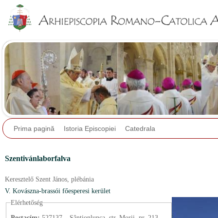
Jump to navigation
Prima pagină
Istoria Episcopiei
Catedrala
Szentivánlaborfalva
Keresztelő Szent János,
plébánia
V. Kovászna-brassói főesperesi kerület
Elérhetőség
Postacím:
527137 – Sântionlunca, str. Morii, nr. 213.,