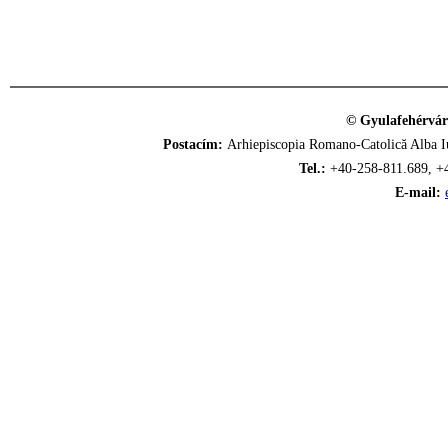
© Gyulafehérvár
Postacím:
Arhiepiscopia Romano-Catolică Alba Iu
Tel.:
+40-258-811.689, +
E-mail: