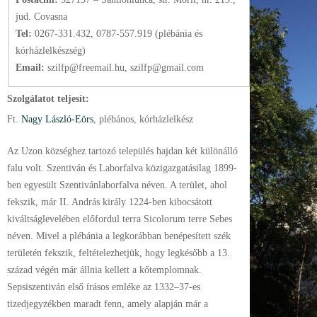
jud. Covasna
Tel:
0267-331.432, 0787-557.919 (plébánia és
kórházlelkészség)
Email:
szilfp@freemail.hu, szilfp@gmail.com
Szolgálatot teljesít:
Ft.
Nagy László-Eörs
, plébános
, kórházlelkész
Az Uzon községhez tartozó település hajdan két különálló
falu volt. Szentiván és Laborfalva közigazgatásilag 1899-
ben egyesült Szentivánlaborfalva néven. A terület, ahol
fekszik, már II. András király 1224-ben kibocsátott
kiváltságlevelében előfordul terra Sicolorum terre Sebes
néven. Mivel a plébánia a legkorábban benépesített szék
területén fekszik, feltételezhetjük, hogy legkésőbb a 13.
század végén már állnia kellett a kőtemplomnak.
Sepsiszentiván első írásos emléke az 1332–37-es
tizedjegyzékben maradt fenn, amely alapján már a